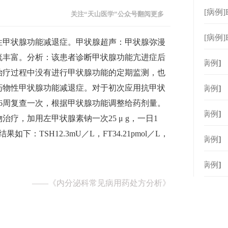
减期
[病例
关注“天山医学”公众号翻阅更多
理处
[病例
性甲状腺功能减退症。甲状腺超声：甲状腺弥漫
合理
流丰富。分析：该患者诊断甲状腺功能亢进症后
[
病例
]
治疗过程中没有进行甲状腺功能的定期监测，也
药物性甲状腺功能减退症。对于初次应用抗甲状
[
病例
]
6周复查一次，根据甲状腺功能调整给药剂量。
[
病例
]
疗，加用左甲状腺素钠一次25 μ g，一日1
：TSH12.3mU／L，FT34.21pmol／L，
[
病例
]
[
病例
]
——
《内分泌科常见病用药处方分析》