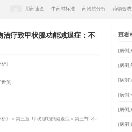
三
用药速查
中药材标准
药物质分析
药物合成
查看
腺药物治疗致甲状腺功能减退症：不
[病例
合理
分析》
[病例
[病例
于世英
能正
[病例
[病例
》 » 第三章 甲状腺功能减退症 » 第三节 不
合理
[病例