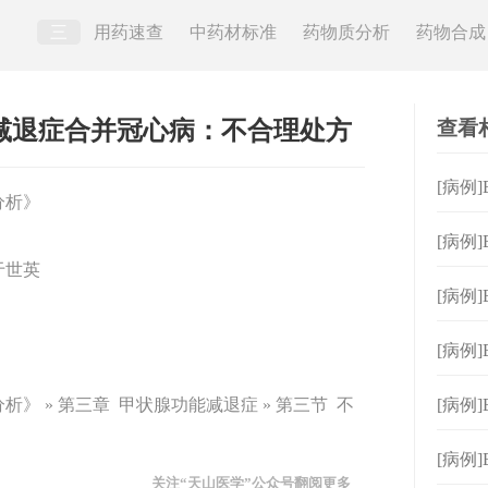
三
用药速查
中药材标准
药物质分析
药物合成
查看
功能减退症合并冠心病：不合理处方
[病例
分析》
理处
[病例
于世英
减期
[病例
合理
[病例
退症
》 » 第三章 甲状腺功能减退症 » 第三节 不
[病例
炎：
[病例
关注“天山医学”公众号翻阅更多