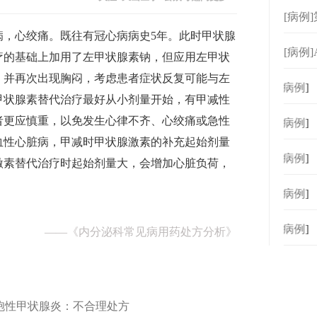
理处
[病例
病，心绞痛。既往有冠心病病史5年。此时甲状腺
[病例
疗的基础上加用了左甲状腺素钠，但应用左甲状
减退
，并再次出现胸闷，考虑患者症状反复可能与左
[
病例
]
甲状腺素替代治疗最好从小剂量开始，有甲减性
者更应慎重，以免发生心律不齐、心绞痛或急性
[
病例
]
血性心脏病，甲减时甲状腺激素的补充起始剂量
[
病例
]
激素替代治疗时起始剂量大，会增加心脏负荷，
[
病例
]
[
病例
]
——
《内分泌科常见病用药处方分析》
巴细胞性甲状腺炎：不合理处方