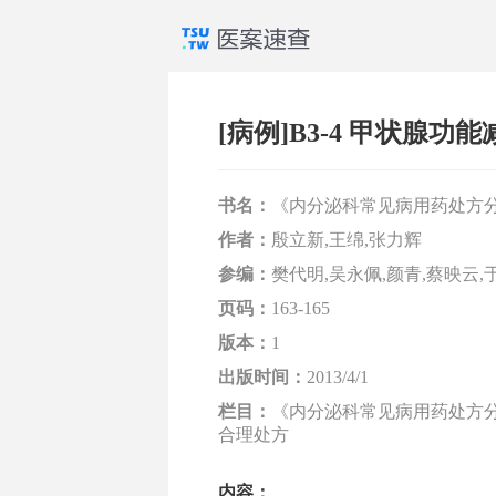
[病例]B3-4 甲状腺
书名：
《内分泌科常见病用药处方
作者：
殷立新,王绵,张力辉
参编：
樊代明,吴永佩,颜青,蔡映云,
页码：
163-165
版本：
1
出版时间：
2013/4/1
栏目：
《内分泌科常见病用药处方分析
合理处方
内容：