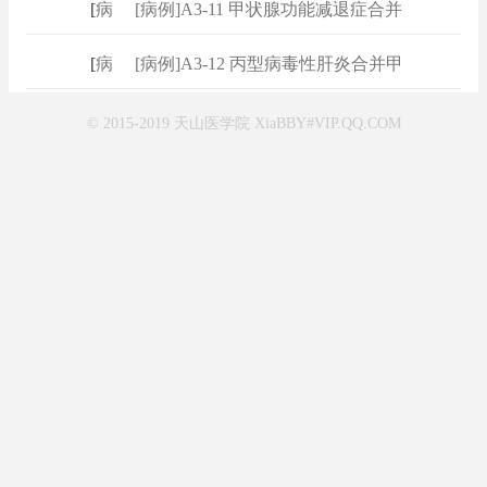
[
病例
]
[病例]A3-11 甲状腺功能减退症合并
[
病例
]
[病例]A3-12 丙型病毒性肝炎合并甲
© 2015-2019 天山医学院 XiaBBY#VIP.QQ.COM