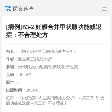
三
[病例]B3-2 妊娠合并甲状腺功能减退
症：不合理处方
书名：
《内分泌科常见病用药处方分析》
作者：
殷立新,王绵,张力辉
参编：
樊代明,吴永佩,颜青,蔡映云,于世英
页码：
161-162
版本：
1
出版时间：
2013/4/1
栏目：
《内分泌科常见病用药处方分析》 » 第三章 甲状
腺功能减退症 » 第三节 不合理处方