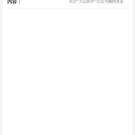
内容：
关注“天山医学”公众号翻阅更多