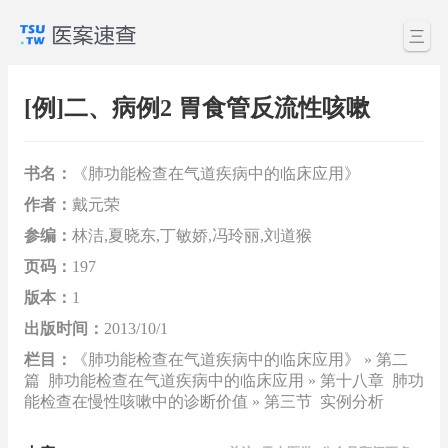
三
[例]二、病例2 胃食管反流性咳嗽
书名：
《肺功能检查在气道疾病中的临床应用》
作者：
戴元荣
参编：
林洁,夏晓东,丁敏娇,冯玲丽,刘道猴
页码：
197
版本：
1
出版时间：
2013/10/1
栏目：
《肺功能检查在气道疾病中的临床应用》 » 第二
篇 肺功能检查在气道疾病中的临床应用 » 第十八章 肺功
能检查在慢性咳嗽中的诊断价值 » 第三节 实例分析