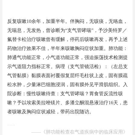
反复咳嗽10余年，加重半年。伴胸闷，无咳痰，无咯血，
无喘息，无发热，曾诊断为“支气管哮喘”，予沙美特罗／
氟替卡松治疗咳嗽曾有缓解，停药后咳嗽再发，再予上述
药物治疗效果不佳，半年来咳嗽胸闷症状加重。肺功能：
肺通气功能正常，小气道功能正常，强迫振荡技术检测提
示气道阻力指标正常。病理（支气管镜活检）：（左总支
气管黏膜）黏膜表面衬覆假复层纤毛柱状上皮，固有膜疏
松水肿，少量淋巴细胞浸润，固有膜外见平滑肌组织。入
院诊断：慢性咳嗽待查：支气管哮喘？胃食管反流性咳
嗽？予以埃索美拉唑镁片、多潘立酮混悬液治疗16天，患
者咳嗽及胸闷症状减轻，带药出院随访。
……
——
《肺功能检查在气道疾病中的临床应用》