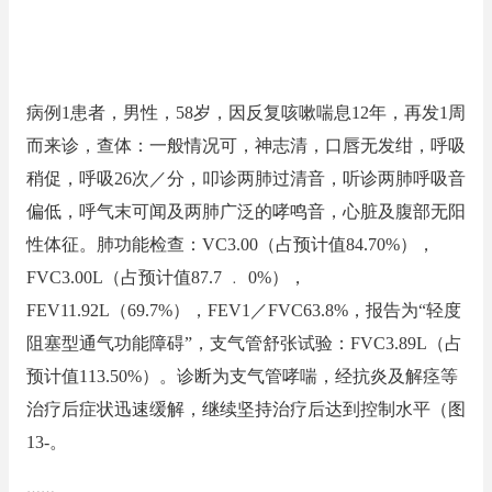
病例1患者，男性，58岁，因反复咳嗽喘息12年，再发1周
而来诊，查体：一般情况可，神志清，口唇无发绀，呼吸
稍促，呼吸26次／分，叩诊两肺过清音，听诊两肺呼吸音
偏低，呼气末可闻及两肺广泛的哮鸣音，心脏及腹部无阳
性体征。肺功能检查：VC3.00（占预计值84.70%），
FVC3.00L（占预计值87.7 ﹒ 0%），
FEV11.92L（69.7%），FEV1／FVC63.8%，报告为“轻度
阻塞型通气功能障碍”，支气管舒张试验：FVC3.89L（占
预计值113.50%）。诊断为支气管哮喘，经抗炎及解痉等
治疗后症状迅速缓解，继续坚持治疗后达到控制水平（图
13‐。
……