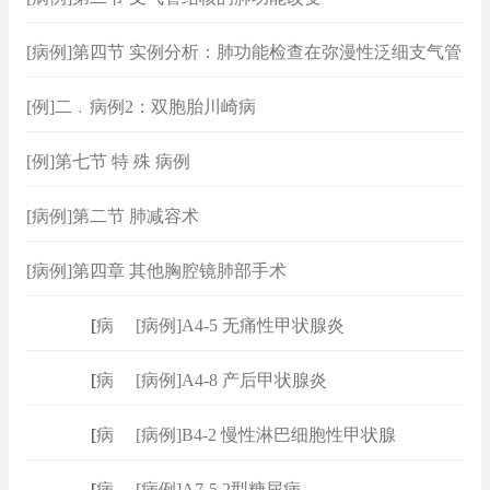
[病例]第四节 实例分析：肺功能检查在弥漫性泛细支气管
炎中的应用
[例]二﹒病例2：双胞胎川崎病
[例]第七节 特 殊 病例
[病例]第二节 肺减容术
[病例]第四章 其他胸腔镜肺部手术
[
病例
]
[病例]A4-5 无痛性甲状腺炎
[
病例
]
[病例]A4-8 产后甲状腺炎
[
病例
]
[病例]B4-2 慢性淋巴细胞性甲状腺
[
病例
]
[病例]A7-5 2型糖尿病