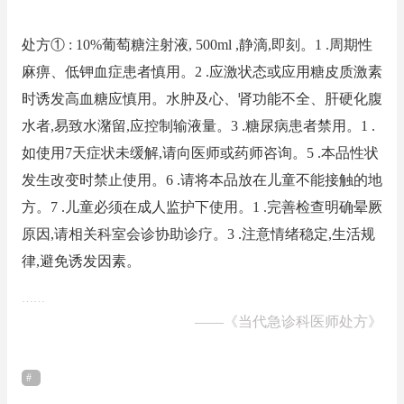
处方① : 10%葡萄糖注射液, 500ml ,静滴,即刻。1 .周期性
麻痹、低钾血症患者慎用。2 .应激状态或应用糖皮质激素
时诱发高血糖应慎用。水肿及心、肾功能不全、肝硬化腹
水者,易致水潴留,应控制输液量。3 .糖尿病患者禁用。1 .
如使用7天症状未缓解,请向医师或药师咨询。5 .本品性状
发生改变时禁止使用。6 .请将本品放在儿童不能接触的地
方。7 .儿童必须在成人监护下使用。1 .完善检查明确晕厥
原因,请相关科室会诊协助诊疗。3 .注意情绪稳定,生活规
律,避免诱发因素。
……
——
《当代急诊科医师处方》