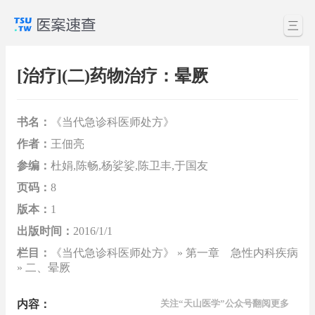
三
[治疗](二)药物治疗：晕厥
书名：
《当代急诊科医师处方》
作者：
王佃亮
参编：
杜娟,陈畅,杨娑娑,陈卫丰,于国友
页码：
8
版本：
1
出版时间：
2016/1/1
栏目：
《当代急诊科医师处方》 » 第一章 急性内科疾病
» 二、晕厥
内容：
关注“天山医学”公众号翻阅更多