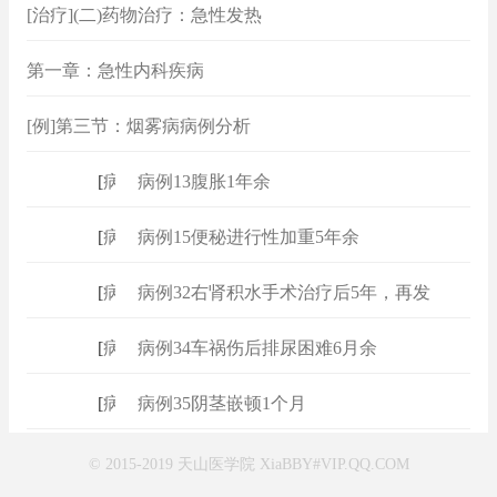
[治疗](二)药物治疗：急性发热
第一章：急性内科疾病
[例]第三节：烟雾病病例分析
[
病例
]
病例13腹胀1年余
[
病例
]
病例15便秘进行性加重5年余
[
病例
]
病例32右肾积水手术治疗后5年，再发
[
病例
]
病例34车祸伤后排尿困难6月余
[
病例
]
病例35阴茎嵌顿1个月
© 2015-2019 天山医学院 XiaBBY#VIP.QQ.COM