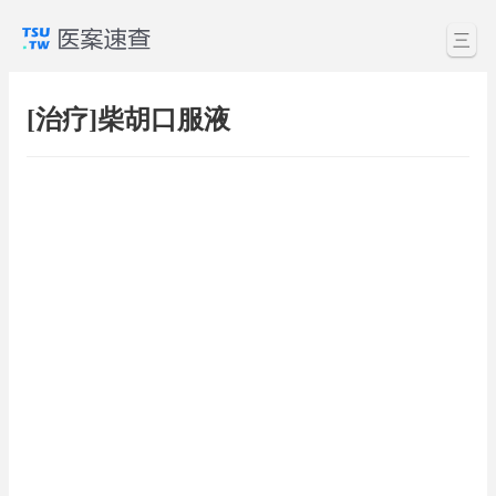
三
[治疗]柴胡口服液