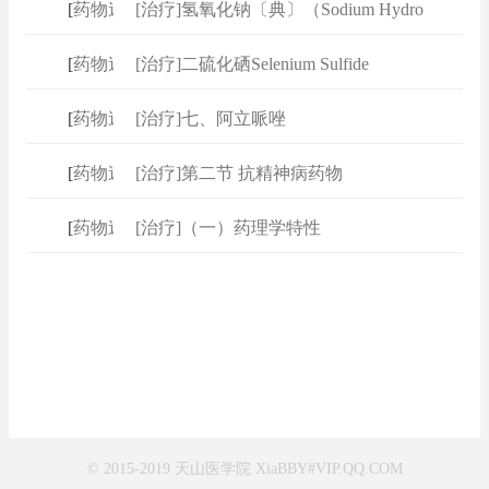
[
药物速查
[治疗]氢氧化钠〔典〕（Sodium Hydro
]
[
药物速查
[治疗]二硫化硒Selenium Sulfide
]
[
药物速查
[治疗]七、阿立哌唑
]
[
药物速查
[治疗]第二节 抗精神病药物
]
[
药物速查
[治疗]（一）药理学特性
]
© 2015-2019 天山医学院 XiaBBY#VIP.QQ.COM