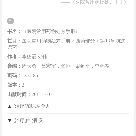
——
《医院常用药物处方手册》
书名：
《医院常用药物处方手册》
栏目：
医院常用药物处方手册 > 西药部分 > 第13章 抗焦
虑药
作者：
李德爱 孙伟
参编：
周大勇，吕宏宇，张恒，梁延平，李明春
页码：
185-186
版本：
2
出版时间：
2011-10-01
▲
[治疗]加味左金丸
▼
[治疗]白 消 安