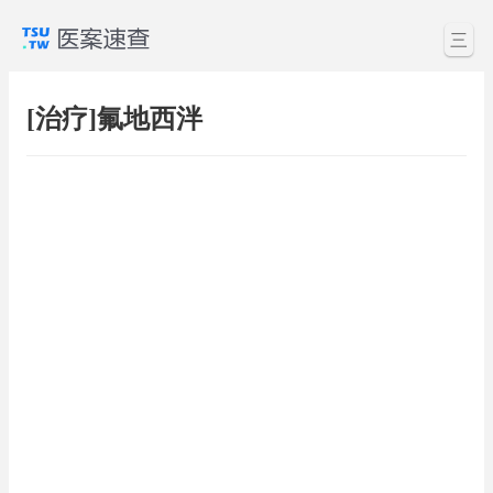
三
[治疗]氟地西泮