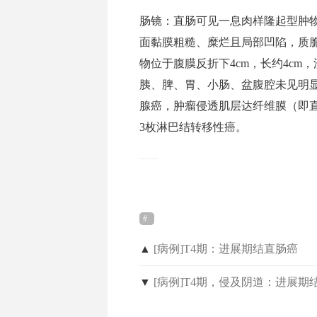
肠镜：直肠可见一息肉样隆起型肿物
面黏膜粗糙、糜烂且局部凹陷，质
物位于腹膜反折下4cm，长约4cm，
胰、脾、胃、小肠、盆腹腔未见明
腺癌，肿瘤侵透肌层达纤维膜（即
3枚淋巴结转移性癌。
……
▲
[病例]T4期：进展期结直肠癌
▼
[病例]T4期，侵及阴道：进展期