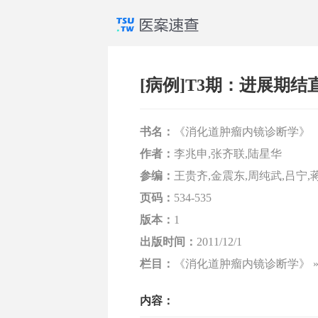
[病例]T3期：进展期结
书名：
《消化道肿瘤内镜诊断学》
作者：
李兆申,张齐联,陆星华
参编：
王贵齐,金震东,周纯武,吕宁,
页码：
534-535
版本：
1
出版时间：
2011/12/1
栏目：
《消化道肿瘤内镜诊断学》 » 
内容：