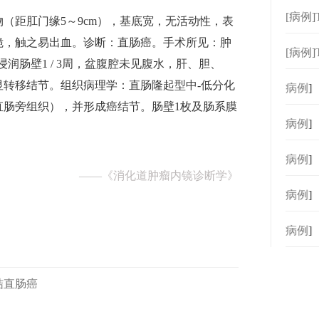
[病例
（距肛门缘5～9cm），基底宽，无活动性，表
脆，触之易出血。诊断：直肠癌。手术所见：肿
[病例
浸润肠壁1 / 3周，盆腹腔未见腹水，肝、胆、
显转移结节。组织病理学：直肠隆起型中-低分化
[
病例
]
直肠旁组织），并形成癌结节。肠壁1枚及肠系膜
[
病例
]
[
病例
]
——
《消化道肿瘤内镜诊断学》
[
病例
]
[
病例
]
结直肠癌