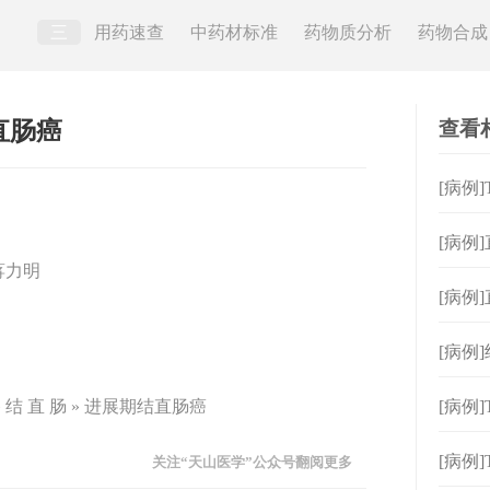
三
用药速查
中药材标准
药物质分析
药物合成
查看
直肠癌
[病例
[病例
蒋力明
[病例
层（m
[病例
结 直 肠 » 进展期结直肠癌
[病例
[病例
关注“天山医学”公众号翻阅更多