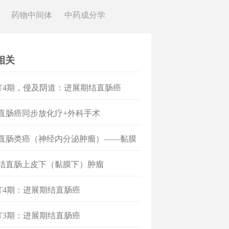
药物中间体
中药成分学
相关
]T4期，侵及阴道：进展期结直肠癌
]直肠癌同步放化疗+外科手术
]直肠类癌（神经内分泌肿瘤）——黏膜
）
]结直肠上皮下（黏膜下）肿瘤
]T4期：进展期结直肠癌
]T3期：进展期结直肠癌