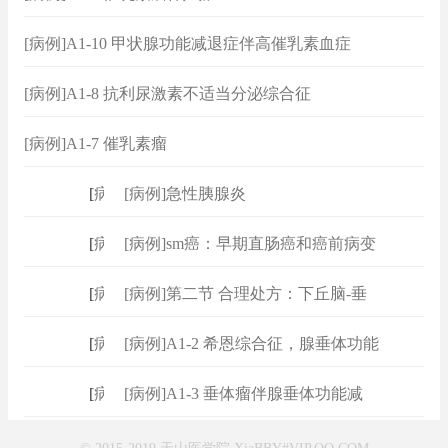
[病例]A1-10 甲状腺功能减退症伴高催乳素血症
[病例]A1-8 抗利尿激素不适当分泌综合征
[病例]A1-7 催乳素瘤
[
病例
]
[病例]急性胰腺炎
[
病例
]
[病例]sm癌：早期直肠癌和癌前病变
[
病例
]
[病例]第二节 合理处方：下丘脑-垂
[
病例
]
[病例]A1-2 希恩综合征，腺垂体功能
[
病例
]
[病例]A1-3 垂体瘤伴腺垂体功能减