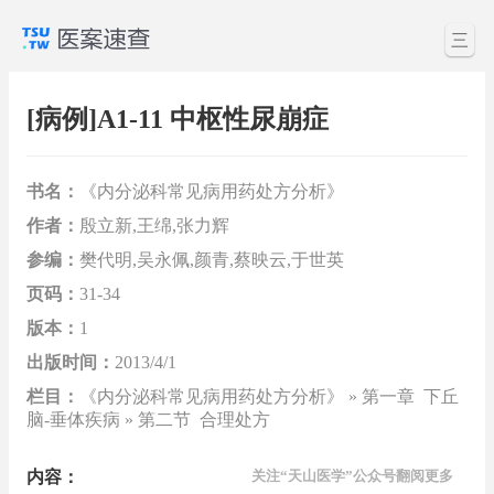
三
[病例]A1-11 中枢性尿崩症
书名：
《内分泌科常见病用药处方分析》
作者：
殷立新,王绵,张力辉
参编：
樊代明,吴永佩,颜青,蔡映云,于世英
页码：
31-34
版本：
1
出版时间：
2013/4/1
栏目：
《内分泌科常见病用药处方分析》 » 第一章 下丘
脑-垂体疾病 » 第二节 合理处方
内容：
关注“天山医学”公众号翻阅更多