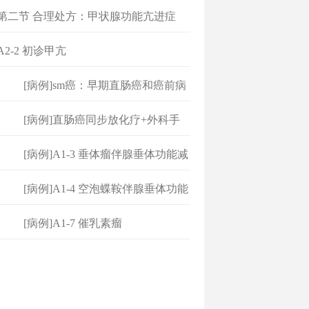
]第二节 合理处方：甲状腺功能亢进症
A2-2 初诊甲亢
[病例]sm癌：早期直肠癌和癌前病
变
[病例]直肠癌同步放化疗+外科手
术
[病例]A1-3 垂体瘤伴腺垂体功能减
[病例]A1-4 空泡蝶鞍伴腺垂体功能
[病例]A1-7 催乳素瘤