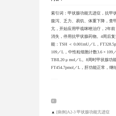
索引词：甲状腺功能亢进症，抗甲
腹泻、乏力、易饥、体重下降，查甲状
亢，开始应用甲巯咪唑治疗，2年前
消失，停用抗甲状腺药物。4周后
能：TSH ＜ 0.001mU／L，FT328.5
109／L，中性粒细胞计数3.6 × 10
TBIL20 μ mol／L。8周时甲状腺功能
FT454.7pmol／L，肝功能正常，
……
▲
[病例]A2-3 甲状腺功能亢进症