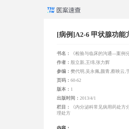
[病例]A2-6 甲状腺功
书名：
《检验与临床的沟通---案例分
作者：
殷立新,王绵,张力辉
参编：
樊代明,吴永佩,颜青,蔡映云,
页码：
60-62
版本：
1
出版时间：
2013/4/1
栏目：
《内分泌科常见病用药处方分析
理处方
内容：