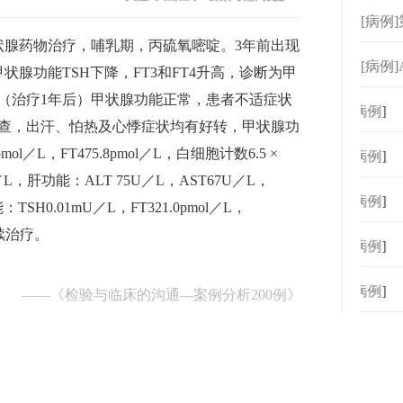
[病例
状腺药物治疗，哺乳期，丙硫氧嘧啶。3年前出现
[病例]
腺功能TSH下降，FT3和FT4升高，诊断为甲
（治疗1年后）甲状腺功能正常，患者不适症状
[
病例
]
复查，出汗、怕热及心悸症状均有好转，甲状腺功
pmol／L，FT475.8pmol／L，白细胞计数6.5 ×
[
病例
]
9／L，肝功能：ALT 75U／L，AST67U／L，
[
病例
]
：TSH0.01mU／L，FT321.0pmol／L，
继续治疗。
[
病例
]
[
病例
]
——
《检验与临床的沟通---案例分析200例》