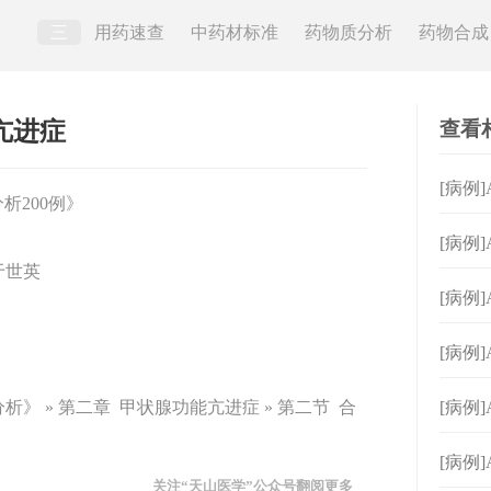
三
用药速查
中药材标准
药物质分析
药物合成
查看
能亢进症
[病例
析200例》
[病例
于世英
[病例
[病例
胞缺
》 » 第二章 甲状腺功能亢进症 » 第二节 合
[病例
[病例]
关注“天山医学”公众号翻阅更多