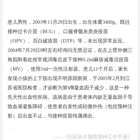
患儿男性，2003年11月29日出生，出生体重3400g。既往
接种过卡介苗（BCG）、口服脊髓灰质炎疫苗
（OPV）、百白破疫苗（DTP）等，未出现异常反应。
2004年7月29日9时左右经询问无禁忌证，在左上臂外侧三
角肌附着处按常规消毒后皮下接种0.2ml麻疹减毒活疫苗
（MV），使用1ml一次性注射器。患儿11个月后，家长
发现小孩的上下肢出现不明原因瘀斑，于2005年2月到江
苏省医院检查，才诊断为第Ⅷ凝血因子减少，这是一种
先天性出血性疾病。该病是由于患者体内缺乏凝血因子导
致血液凝集障碍，使患者自发性或轻微外伤（包括预种注
射）后出血不止，与接种疫苗纯属偶合。
……
——
《社区医生预防接种工作手册》