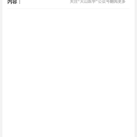
内容：
关注“天山医学”公众号翻阅更多