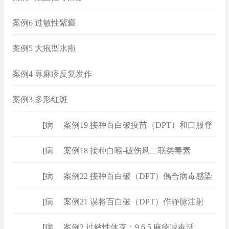
案例6 过敏性紫癜
案例5 大疱型水疱
案例4 荨麻疹反复发作
案例3 多形红斑
[
病例
]
案例19 接种百白破疫苗（DPT）和口服脊
[
病例
]
案例18 接种白喉-破伤风二联类毒素
[
病例
]
案例22 接种百白破（DPT）偶合病毒感染
[
病例
]
案例21 误将百白破（DPT）作静脉注射
[
病例
]
案例2 过敏性休克：9.6.5 麻疹减毒活