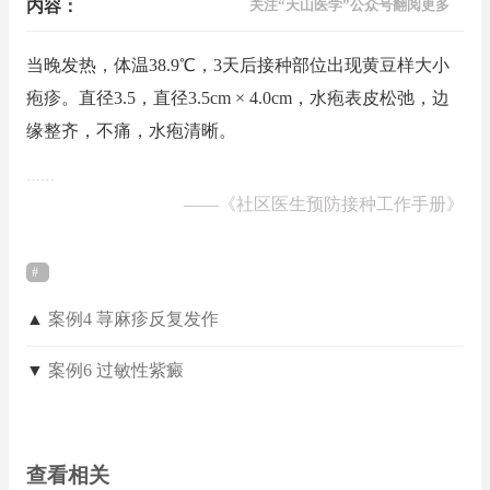
内容：
关注“天山医学”公众号翻阅更多
当晚发热，体温38.9℃，3天后接种部位出现黄豆样大小
疱疹。直径3.5，直径3.5cm × 4.0cm，水疱表皮松弛，边
缘整齐，不痛，水疱清晰。
……
——
《社区医生预防接种工作手册》
▲
案例4 荨麻疹反复发作
▼
案例6 过敏性紫癜
查看相关