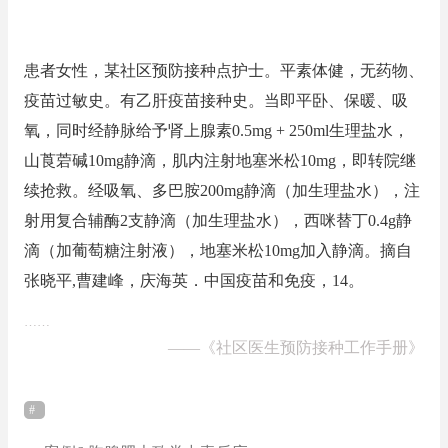
患者女性，某社区预防接种点护士。平素体健，无药物、
疫苗过敏史。有乙肝疫苗接种史。当即平卧、保暖、吸
氧，同时经静脉给予肾上腺素0.5mg + 250ml生理盐水，
山莨菪碱10mg静滴，肌内注射地塞米松10mg，即转院继
续抢救。经吸氧、多巴胺200mg静滴（加生理盐水），注
射用复合辅酶2支静滴（加生理盐水），西咪替丁0.4g静
滴（加葡萄糖注射液），地塞米松10mg加入静滴。摘自
张晓平,曹建峰，庆海英．中国疫苗和免疫，14。
……
——
《社区医生预防接种工作手册》