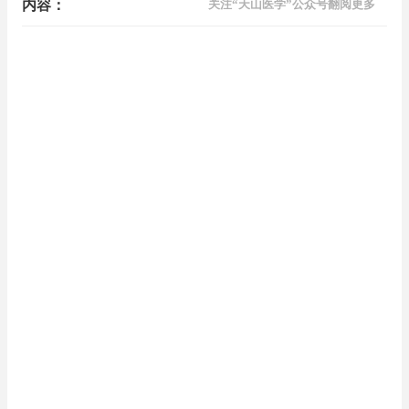
内容：
关注“天山医学”公众号翻阅更多