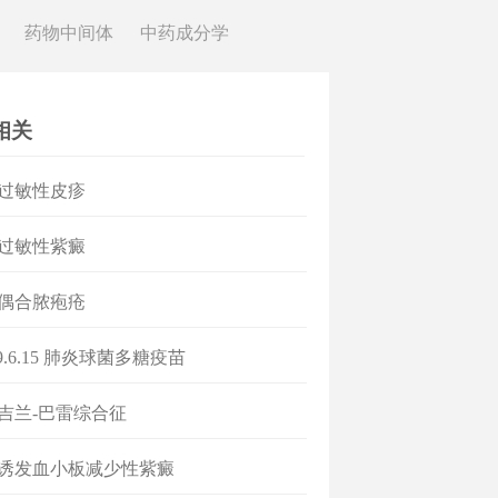
药物中间体
中药成分学
相关
 过敏性皮疹
 过敏性紫癜
 偶合脓疱疮
9.6.15 肺炎球菌多糖疫苗
 吉兰-巴雷综合征
 诱发血小板减少性紫癜