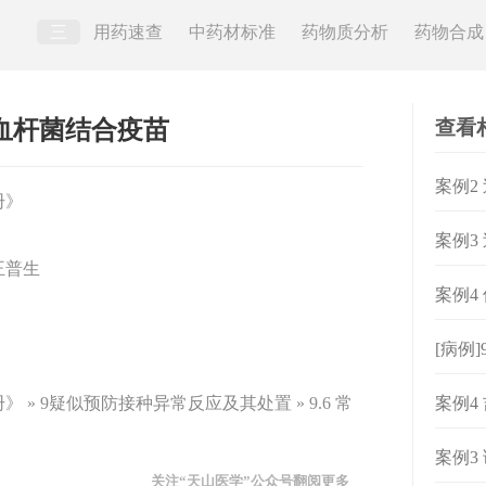
三
用药速查
中药材标准
药物质分析
药物合成
查看
感嗜血杆菌结合疫苗
案例2
册》
案例3
王普生
案例4
[病例]
» 9疑似预防接种异常反应及其处置 » 9.6 常
案例4
案例3
关注“天山医学”公众号翻阅更多