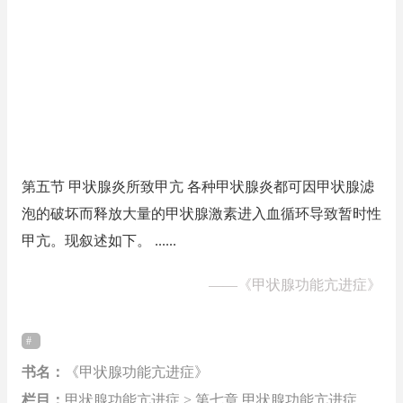
第五节 甲状腺炎所致甲亢 各种甲状腺炎都可因甲状腺滤
泡的破坏而释放大量的甲状腺激素进入血循环导致暂时性
甲亢。现叙述如下。 ......
——
《甲状腺功能亢进症》
书名：
《甲状腺功能亢进症》
栏目：
甲状腺功能亢进症 > 第七章 甲状腺功能亢进症