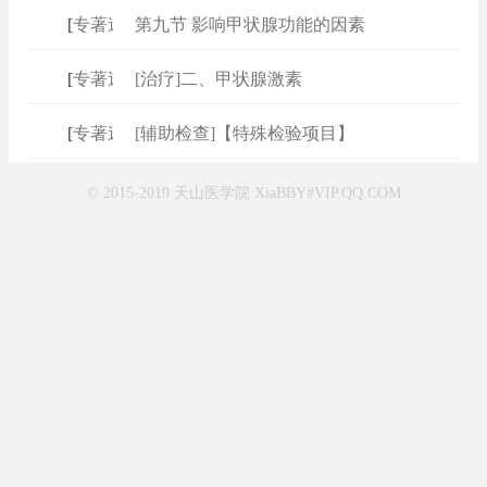
[
专著速查
第九节 影响甲状腺功能的因素
]
[
专著速查
[治疗]二、甲状腺激素
]
[
专著速查
[辅助检查]【特殊检验项目】
]
© 2015-2019 天山医学院 XiaBBY#VIP.QQ.COM