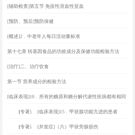
[辅助检查]第五节 免疫性溶血性贫血
[预防、预后]预防保健
[概述]2﹒中老年人每日活动量标准
第十七章 转基因食品的功效成分及保健功能检验方法
[治疗]二、治疗饮食
第一节 营养成分的检验方法
[临床表现]10﹒所有的糖原和糖分解代谢性疾病都有相同
的临床表现吗？
[
专著速查
[临床表现]15﹒甲状腺功能亢进的患者
]
[
专著速查
[并发症]（六）甲状旁腺损伤
]