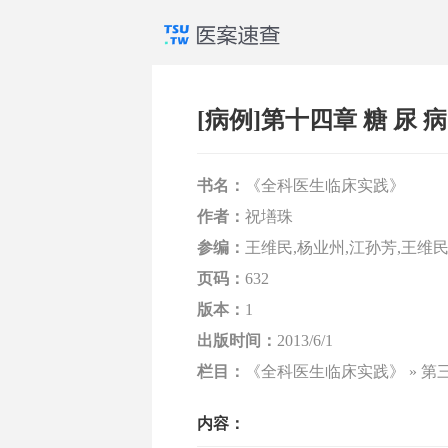
[病例]第十四章 糖 尿 病
书名：
《全科医生临床实践》
作者：
祝墡珠
参编：
王维民,杨业州,江孙芳,王维民
页码：
632
版本：
1
出版时间：
2013/6/1
栏目：
《全科医生临床实践》 » 
内容：