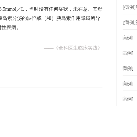
[病例
6.5mmol／L，当时没有任何症状，未在意。其母
s）是胰岛素分泌的缺陷或（和）胰岛素作用障碍所导
[病例
谢性疾病。
[
病例
]
——
《全科医生临床实践》
[
病例
]
[
病例
]
[
病例
]
[
病例
]