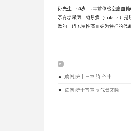
孙先生，60岁，2年前体检空腹血糖
亲有糖尿病。糖尿病（diabete
致的一组以慢性高血糖为特征的代
……
▲
[病例]第十三章 脑 卒 中
▼
[病例]第十五章 支气管哮喘