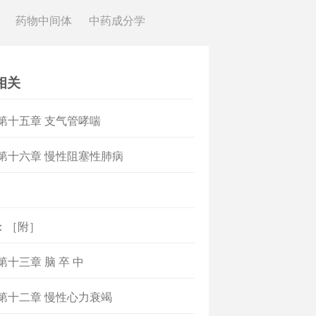
药物中间体
中药成分学
相关
]第十五章 支气管哮喘
]第十六章 慢性阻塞性肺病
］
：［附］
]第十三章 脑 卒 中
]第十二章 慢性心力衰竭