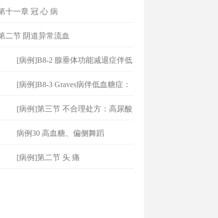
]第十一章 冠 心 病
]第二节 阴道异常流血
[病例]B8-2 腺垂体功能减退症伴低
[病例]B8-3 Graves病伴低血糖症：
不
[病例]第三节 不合理处方：高尿酸
血
病例30 高血糖、偏侧舞蹈
[病例]第二节 头 痛