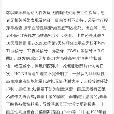
②以舞蹈样运动为伴发症状的脑部疾病:炎症性疾病，患
者无相关感染表现及体征，目前资料不支持，必要时行腰
穿等检查;脑部血管性病变:如基底节区梗死、出血等，患
者外院CT表现左壳核高密度灶，钙化、出血还是其他？
10天后舞蹈 图2-2-29 发病第9天头颅MRI示左壳核不均匀
T1高信号，T2低等信号，弥散像（DWI）等信号 A B C
图2-2-30 发病后51天复查CT左壳核高密度消失 症状减
轻、幅度减小，停氯硝西泮片、改氟哌啶醇片1mg 每日一
次。HC-NH病理生理尚不完全明了，一般认为非酮症性
高血糖患者细胞能量代谢以无氧代谢为主，三羧酸循环被
抑制，脑细胞以γ氨基丁酸为能量来源，酮症患者有乙酰
乙酸作为再合成γ氨基丁酸的物质，而非酮症患者的γ氨基
丁酸将被很快耗竭，导致基底节正常活动受到损害。 非
酮症性高血糖合并偏侧舞蹈症由Jones等［1］在1985年首