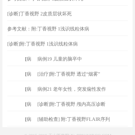
[诊断]丁香视野 2皮质层状坏死
参考文献：附:丁香视野 1浅识线粒体病
[诊断]附:丁香视野 1浅识线粒体病
[
病例
]
病例19 儿童的脑卒中
[
病例
]
[治疗]附:丁香视野 透过“烟雾”
[
病例
]
病例21 老年女性，突发痫性发作
[
病例
]
[诊断]附:丁香视野 颅内高压诊断
[
病例
]
[辅助检查] 附:丁香视野FLAIR序列