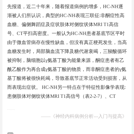
先报道，近二十年来，随着报道病例的增多，HC-NH逐
渐被人们所认识，典型的HC-NH表现三联征:非酮症性高
血糖、偏侧舞蹈症及症状肢体对侧纹状体MRI T1高信
号、CT平扫高密度。一般认为HC-NH患者基底节区平时
由于微血管病存在慢性缺血，但没有真正梗死发生，当高
血糖发生时，局部脑血流下降及糖代谢衰竭，三羧酸循环
被抑制，脑细胞以γ氨基丁酸为能量来源，酮症患者有乙
酰乙酸作为再合成γ氨基丁酸的物质，而非酮症患者的γ氨
基丁酸将被很快耗竭，导致基底节正常活动受到损害，从
而表现出症状。 HC-NH另一特点在于特征性影像学表现:
患侧肢体对侧纹状体MRI T1高信号（表2-2-7）、CT
……
——
《神经内科病例分析---入门与提高》