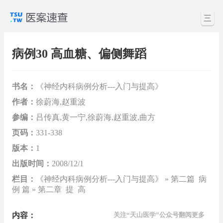
三
病例30 高血糖、偏侧舞蹈
书名：
《神经内科病例分析---入门与提高》
作者：
徐蔚海,赵重波
参编：
吕传真,黄一宁,徐蔚海,赵重波,曲方
页码：
331-338
版本：
1
出版时间：
2008/12/1
栏目：
《神经内科病例分析---入门与提高》 » 第二篇 病
例 篇 » 第二章 提 高
内容：
关注“天山医学”公众号翻阅更多