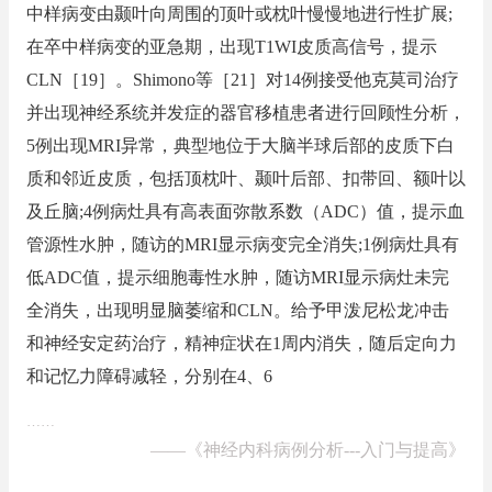
中样病变由颞叶向周围的顶叶或枕叶慢慢地进行性扩展;
在卒中样病变的亚急期，出现T1WI皮质高信号，提示
CLN［19］。Shimono等［21］对14例接受他克莫司治疗
并出现神经系统并发症的器官移植患者进行回顾性分析，
5例出现MRI异常，典型地位于大脑半球后部的皮质下白
质和邻近皮质，包括顶枕叶、颞叶后部、扣带回、额叶以
及丘脑;4例病灶具有高表面弥散系数（ADC）值，提示血
管源性水肿，随访的MRI显示病变完全消失;1例病灶具有
低ADC值，提示细胞毒性水肿，随访MRI显示病灶未完
全消失，出现明显脑萎缩和CLN。给予甲泼尼松龙冲击
和神经安定药治疗，精神症状在1周内消失，随后定向力
和记忆力障碍减轻，分别在4、6
……
——
《神经内科病例分析---入门与提高》