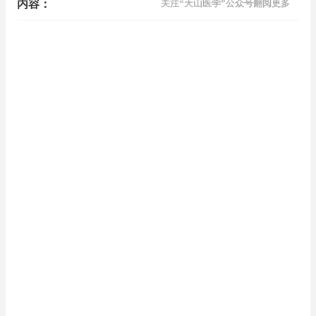
内容：
关注“天山医学”公众号翻阅更多