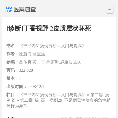
三
[诊断]丁香视野 2皮质层状坏死
书名：
《神经内科病例分析---入门与提高》
作者：
徐蔚海,赵重波
参编：
吕传真,黄一宁,徐蔚海,赵重波,曲方
页码：
322-328
版本：
1
出版时间：
2008/12/1
栏目：
《神经内科病例分析---入门与提高》 » 第二篇 病
例 篇 » 第二章 提 高 » 病例29 不是病毒性脑炎的急性精
神行为异常