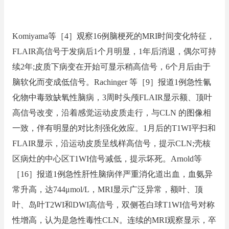
Komiyama等［4］观察16例脑梗死的MRI时间变化特征，
FLAIR高信号于发病后1个月明显，1年后消退，偶尔可持
续2年;皮质下病变在开始可显示稍高信号，6个月后由于
脑软化而变成低信号。Rachinger 等［9］报道1例急性氰
化物中毒致缺氧性脑病，3周时头颅FLAIR显示额、顶叶
高信号改变，沿着感觉运动皮质走行，与CLN 的图像相
一致，伴有明显的对比剂强化效应。1月后的T1WI平扫和
FLAIR显示，沿运动皮质呈线样高信号，提示CLN;壳核
区病灶的中心区T1WI信号减低，提示坏死。Arnold等
［16］报道1例急性肝性脑病伴严重消化道出血，血氨异
常升高，达744μmol/L，MRI显示广泛异常，额叶、顶
叶、岛叶T2WI和DWI高信号，双侧苍白球T1WI信号对称
性增高，认为是急性毒性CLN。连续的MRI观察显示，卒