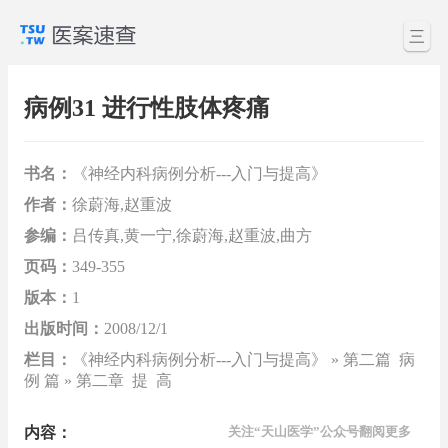
三
病例31 进行性肢体疼痛
书名：
《神经内科病例分析---入门与提高》
作者：
徐蔚海,赵重波
参编：
吕传真,黄一宁,徐蔚海,赵重波,曲方
页码：
349-355
版本：
1
出版时间：
2008/12/1
栏目：
《神经内科病例分析---入门与提高》 » 第二篇 病
例 篇 » 第二章 提 高
内容：
关注“天山医学”公众号翻阅更多