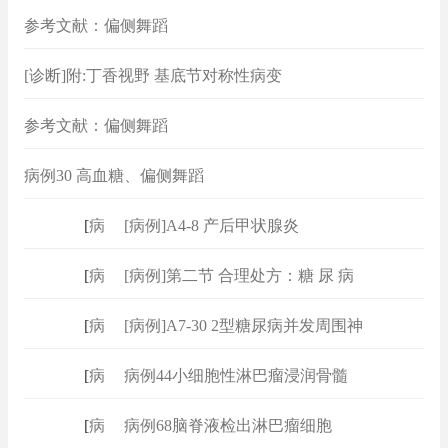
参考文献：偏侧舞蹈
[诊断]附:丁香视野 基底节对称性病变
参考文献：偏侧舞蹈
病例30 高血糖、偏侧舞蹈
[
病例
]
[病例]A4-8 产后甲状腺炎
[
病例
]
[病例]第二节 合理处方：糖 尿 病
[
病例
]
[病例]A7-30 2型糖尿病并发周围神
[
病例
]
病例44小细胞性淋巴瘤浸润骨髓
[
病例
]
病例68脑脊液检出淋巴瘤细胞