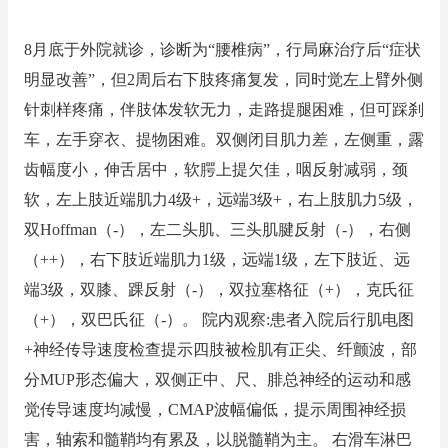
8月底于外院就诊，诊断为“腰椎病”，行局麻治疗后“症状
明显改善”，但2周后右下肢疼痛复发，同时觉左上臂外侧
针刺样疼痛，伴肢体发软无力，走路提腿困难，但可踩刹
车，左手穿衣、提物困难。双侧闭目肌力差，左侧重，露
齿幅度小，伸舌居中，软腭上提欠佳，咽反射减弱，颈
软，左上肢近端肌力4级+，远端3级+，右上肢肌力5级，
双Hoffman（-），左二头肌、三头肌腱反射（-），右侧
（++），右下肢近端肌力1级，远端1级，左下肢近、远
端3级，双膝、踝反射（-），双拉塞格征（+），克氏征
（+），双巴氏征（-）。 院内观察:患者入院后行肌电图
+神经传导速度检查提示四肢被检肌有正尖、纤颤波，部
分MUP形态偏大，双侧正中、尺、腓总神经的运动和感
觉传导速度均减慢，CMAP波幅偏低，提示周围神经损
害，轴索和髓鞘均有累及，以脱髓鞘为主。 右滑车淋巴