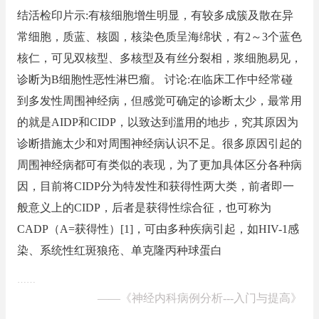
结活检印片示:有核细胞增生明显，有较多成簇及散在异
常细胞，质蓝、核圆，核染色质呈海绵状，有2～3个蓝色
核仁，可见双核型、多核型及有丝分裂相，浆细胞易见，
诊断为B细胞性恶性淋巴瘤。 讨论:在临床工作中经常碰
到多发性周围神经病，但感觉可确定的诊断太少，最常用
的就是AIDP和CIDP，以致达到滥用的地步，究其原因为
诊断措施太少和对周围神经病认识不足。很多原因引起的
周围神经病都可有类似的表现，为了更加具体区分各种病
因，目前将CIDP分为特发性和获得性两大类，前者即一
般意义上的CIDP，后者是获得性综合征，也可称为
CADP（A=获得性）[1]，可由多种疾病引起，如HIV-1感
染、系统性红斑狼疮、单克隆丙种球蛋白
……
——
《神经内科病例分析---入门与提高》