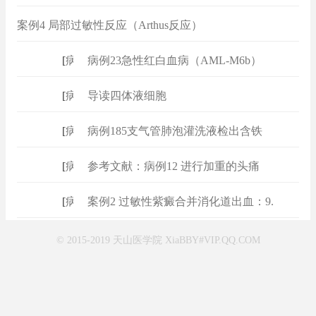
案例4 局部过敏性反应（Arthus反应）
[
病例
]
病例23急性红白血病（AML-M6b）
[
病例
]
导读四体液细胞
[
病例
]
病例185支气管肺泡灌洗液检出含铁
[
病例
]
参考文献：病例12 进行加重的头痛
[
病例
]
案例2 过敏性紫癜合并消化道出血：9.
© 2015-2019 天山医学院 XiaBBY#VIP.QQ.COM