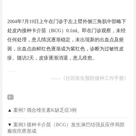
2004年7月19日上午在门诊于左上臂外侧三角肌中部略下
处皮内接种卡介苗（BCG）0.1ml。即在门诊观察，未经
任何处理，患儿情况逐渐稳定，未出现新的出血点及瘀
斑，出血点由鲜红色逐渐成为紫红色，诊断为过敏性皮
疹。随访2天，皮疹逐渐消退，患儿痊愈。
……
——
《社区医生预防接种工作手册》
▲
案例7 偶合维生素K缺乏症3例
▼
案例3 接种卡介苗（BCG）发生淋巴结强反应伴局部
瘢痕疙瘩形成