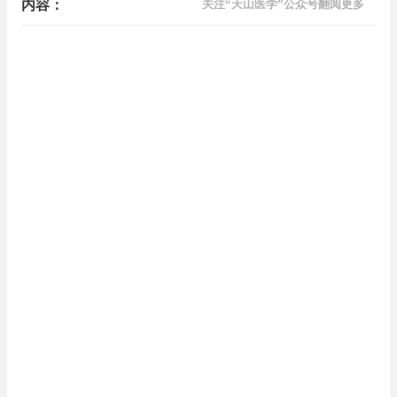
内容：
关注“天山医学”公众号翻阅更多