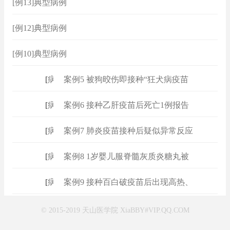
[例13]典型病例
[例12]典型病例
[例10]典型病例
[
病例
]
案例5 被狗晈伤即接种“狂犬病疫苗
[
病例
]
案例6 接种乙肝疫苗后死亡1例报告
[
病例
]
案例7 肺炎疫苗接种后疑似异常反应
[
病例
]
案例8 1岁婴儿服脊髓灰质炎糖丸被
[
病例
]
案例9 接种百白破疫苗后出现高热、
© 2015-2019 天山医学院 XiaBBY#VIP.QQ.COM