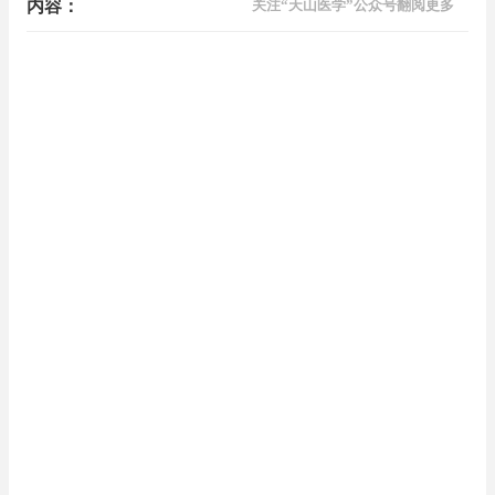
内容：
关注“天山医学”公众号翻阅更多