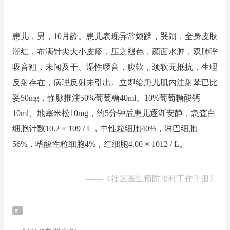
患儿，男，10月龄。患儿表现异常烦躁，哭闹，全身皮肤
潮红，布满针尖大小皮疹，压之褪色，颜面水肿，双肺呼
吸音粗，未闻及干、湿性啰音，腹软，颈软无抵抗，生理
反射存在，病理反射未引出。立即给患儿肌内注射苯巴比
妥50mg，静脉推注50%葡萄糖40ml、10%葡萄糖酸钙
10ml、地塞米松10mg，约5分钟后患儿逐渐安静，急査白
细胞计数10.2 × 109 / L，中性粒细胞40%，淋巴细胞
56%，嗜酸性粒细胞4%，红细胞4.00 × 1012 / L。
……
——
《社区医生预防接种工作手册》