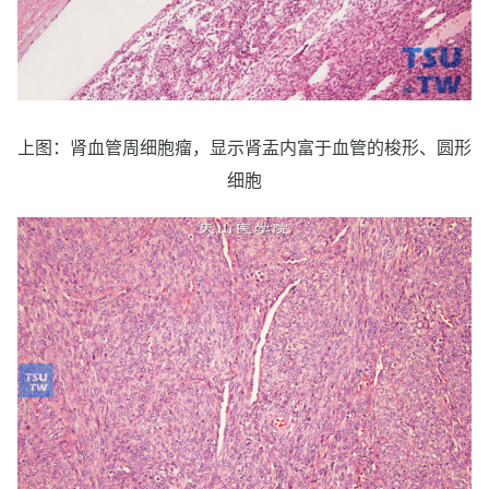
上图：肾血管周细胞瘤，显示肾盂内富于血管的梭形、圆形
细胞