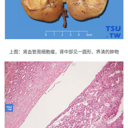
上图：肾血管周细胞瘤，肾中部见一圆形、界清的肿物