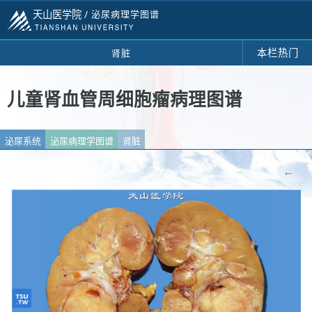
天山医学院 /
泌尿病理学图谱
本栏热门
肾脏
儿童肾血管周细胞瘤病理图谱
泌尿系统
泌尿病理学图谱
肾脏
←