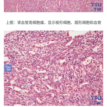
上图：肾血管周细胞瘤，显示梭形细胞、圆形细胞和血管