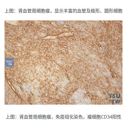
上图：肾血管周细胞瘤，显示丰富的血管及梭形、圆形细胞
上图：肾血管周细胞瘤，免疫组化染色，瘤细胞CD34阳性