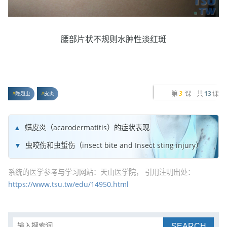
腰部片状不规则水肿性淡红斑
第
课 - 共
课
3
13
隐翅虫
皮炎
螨皮炎（acarodermatitis）的症状表现
虫咬伤和虫蜇伤（insect bite and Insect sting injury）
系统的医学参考与学习网站：天山医学院， 引用注明出处：
https://www.tsu.tw/edu/14950.html
SEARCH