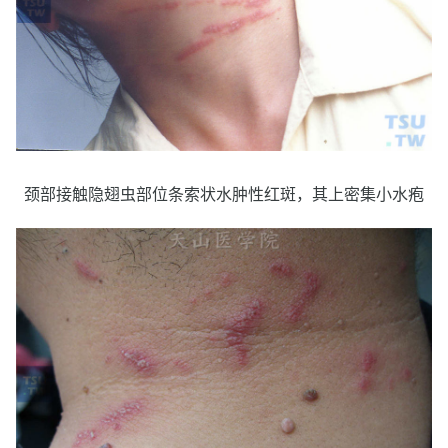
颈部接触隐翅虫部位条索状水肿性红斑，其上密集小水疱