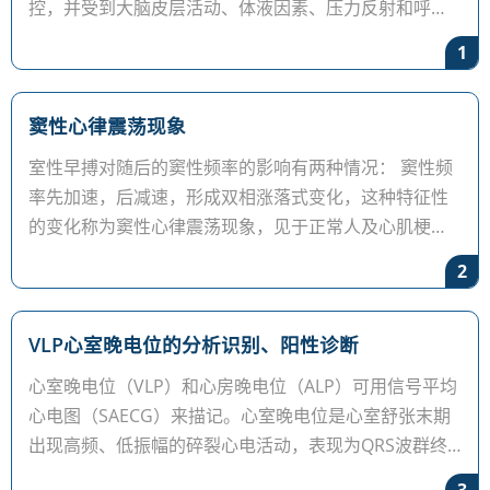
控，并受到大脑皮层活动、体液因素、压力反射和呼吸
活动等因素的影响。通过心
1
窦性心律震荡现象
室性早搏对随后的窦性频率的影响有两种情况： 窦性频
率先加速，后减速，形成双相涨落式变化，这种特征性
的变化称为窦性心律震荡现象，见于正常人及心肌梗死
后猝死的低危患者；
2
VLP心室晚电位的分析识别、阳性诊断
心室晚电位（VLP）和心房晚电位（ALP）可用信号平均
心电图（SAECG）来描记。心室晚电位是心室舒张末期
出现高频、低振幅的碎裂心电活动，表现为QRS波群终
末端、ST段上微弱碎裂的心电活动信