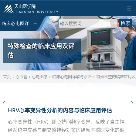
天山医学院
三
临床心电图详
三
检索
解与诊断
特殊检查的临床应用及评
估
›
›
›
›
首页
心血管
心电图学
临床心电图详解与诊断
特殊检查的临床应用及
HRV心率变异性分析的内容与临床应用评估
心率变异性（HRV）即心搏间频率变异，反映了自主神
经系统中交感与副交感神经对窦房结频率瞬时变化的调