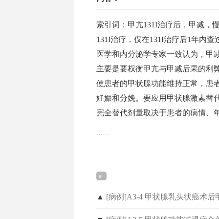
索引词：甲亢131I治疗后，甲减，
131I治疗，仅在131I治疗后1
医学和内分泌学专家一致认为，甲减是
主要是要权衡甲亢与甲减后果的利弊
使患者的甲状腺功能维持正常，患
妊娠和分娩。要应用甲状腺激素替
完全替代剂量取决于患者的病情、
……
▲
[病例]A3-4 甲状腺乳头状癌术后