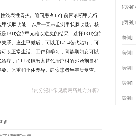
[病例
慢性浅表性胃炎。追问患者15年前因诊断甲亢行
[病例
年内查过甲状腺功能，以后一直未监测甲状腺功能。核
处方
131I治疗甲亢难以避免的结果，选择131I治疗
[
病例
]
关系。发生甲减后，可以用L-T4替代治疗，可
者可以正常生活、工作和学习，育龄期妇女可以
[
病例
]
代治疗，而甲状腺激素替代治疗时的起始剂量和
[
病例
]
年龄、体重和个体差异。建议患者半年后复查。
[
病例
]
——
《内分泌科常见病用药处方分析》
[
病例
]
甲减