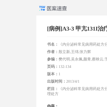
[病例]A3-3 甲亢131I
书名：
《内分泌科常见病用药处方
作者：
殷立新,王绵,张力辉
参编：
樊代明,吴永佩,颜青,蔡映云,
页码：
132-134
版本：
1
出版时间：
2013/4/1
栏目：
《内分泌科常见病用药处方分析
理处方
内容：