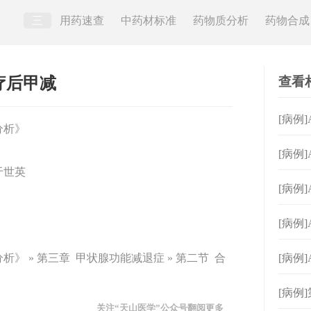
三
用药速查
中药材标准
药物质分析
药物合成
查看
治疗后甲减
[病例
分析》
症
[病例
于世英
力衰
[病例
积液
[病例
》 » 第三章 甲状腺功能减退症 » 第二节 合
[病例
[病例
关注“天山医学”公众号翻阅更多