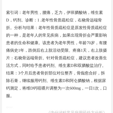
索引词：老年男性，腰痛，乏力，伊班膦酸钠，维生素
D，钙剂。诊断：1 .老年性骨质疏松症，右桡骨远端骨
折。分析与结果：老年性骨质疏松症是原发性骨质疏松症
的一种，是老年人的常见疾病，如果出现骨折会严重影响
患者的生命和健康。该患者为老年男性，年龄70岁，有腰
痛病史1年，跌倒后右上肢活动受限、疼痛1天，右上肢摄
片：右桡骨远端骨折。针对骨质疏松症，建议患者改善生
活方式，同时给予患者钙剂、维生素D和双膦酸盐治疗。
结果：3个月后患者骨折部位对位整齐，骨痂愈合好，拆
除石膏，继续服用钙剂、维生素D和阿仑膦酸钠，根据尿
钙测定，将维D钙咀嚼片调整为一次600mg，一日1次，口
服。
……
——
《内分泌科常见病用药处方分析》