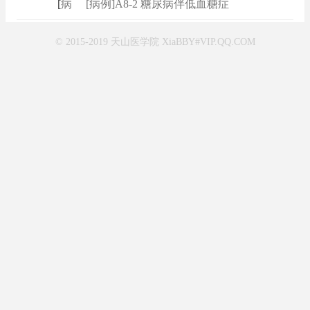
[
病例
]
[病例]A8-2 糖尿病伴低血糖症
© 2015-2019 天山医学院 XiaBBY#VIP.QQ.COM