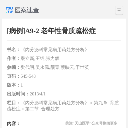
三
[病例]A9-2 老年性骨质疏松症
书名：
《内分泌科常见病用药处方分析》
作者：
殷立新,王绵,张力辉
参编：
樊代明,吴永佩,颜青,蔡映云,于世英
页码：
545-548
版本：
1
出版时间：
2013/4/1
栏目：
《内分泌科常见病用药处方分析》 » 第九章 骨质
疏松症 » 第二节 合理处方
内容：
关注“天山医学”公众号翻阅更多