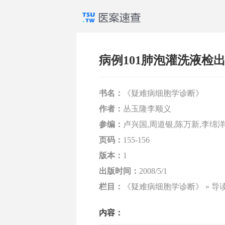
病例101肺泡灌洗液检
书名：
《疑难病细胞学诊断》
作者：
丛玉隆李顺义
参编：
卢兴国,周道银,陈万新,李绵洋
页码：
155-156
版本：
1
出版时间：
2008/5/1
栏目：
《疑难病细胞学诊断》 » 导
内容：