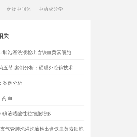
药物中间体
中药成分学
相关
02肺泡灌洗液检出含铁血黄素细胞
]第五节 案例分析：硬膜外腔镜技术
：案例分析
 贫 血
00痰液嗜酸性粒细胞增多
9支气管肺泡灌洗液检出含铁血黄素细胞