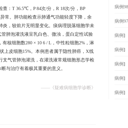
病例9
 36.5℃，P 84次/分，R 18次/分，BP
检查未见异常。肺功能检查示肺通气功能轻度下降，余
病例9
性肺炎，较前片无明显变化。痰病理脱落细胞学未
气管肺泡灌洗液呈乳白色、微浊，蛋白定性试验
[
病例
]
L，有核细胞数280 × 10 6 / L，中性粒细胞2%，淋
[
病例
]
柱状上皮细胞15%。本例患者属于隐性肺癌，X线
施行支气管肺泡灌洗，在灌洗液常规细胞形态学检
[
病例
]
诊断与治疗有着极其重要的意义。
[
病例
]
——
《疑难病细胞学诊断》
[
病例
]