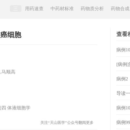
三
用药速查
中药材标准
药物质分析
药物合成
查看
出癌细胞
病例1
[病例
,马顺高
病例2
导读一
读四 体液细胞学
病例1
病例9
关注“天山医学”公众号翻阅更多