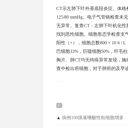
CT示左肺下叶外基底段炎症。体格检查：T
125/80 mmHg。电子气管镜
无异常。复查CT：左肺下叶机化
找到恶性细胞。细胞形态学检查支
阳性（+），细胞总数800 × 10 6 / 
巴细胞33%，巨噬细胞50%，纤毛
胸片、肺CT均无特殊异常发现，
查中检出癌细胞，对于肺癌的及早
……
▲
病例100痰液嗜酸性粒细胞增多