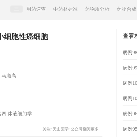
三
用药速查
中药材标准
药物质分析
药物合成
查看
小细胞性癌细胞
病例9
病例9
,马顺高
病例1
病例1
读四 体液细胞学
病例9
病例9
关注“天山医学”公众号翻阅更多