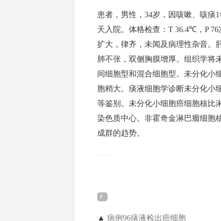
患者，男性，34岁，因咳嗽、咳痰
天入院。体格检查：T 36.4℃，P 76次
扩大，律齐，未闻及病理性杂音。
肺不张，双侧胸膜增厚。组织学将
间细胞型和混合细胞型。未分化小
胞稍大。痰液细胞学诊断未分化小
等鉴别。未分化小细胞癌细胞核比
染色质中心。非霍奇金淋巴瘤细胞
成群的趋势。
……
▲
病例96痰液检出癌细胞