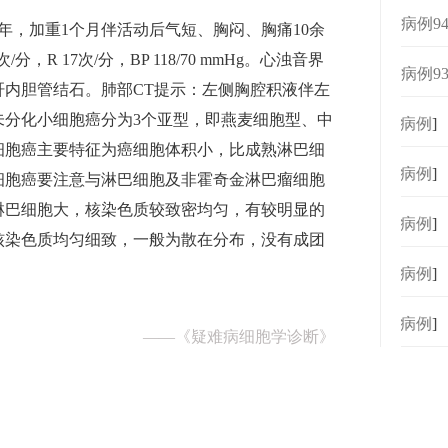
病例9
1年，加重1个月伴活动后气短、胸闷、胸痛10余
/分，R 17次/分，BP 118/70 mmHg。心浊音界
病例9
肝内胆管结石。肺部CT提示：左侧胸腔积液伴左
未分化小细胞癌分为3个亚型，即燕麦细胞型、中
[
病例
]
细胞癌主要特征为癌细胞体积小，比成熟淋巴细
[
病例
]
细胞癌要注意与淋巴细胞及非霍奇金淋巴瘤细胞
淋巴细胞大，核染色质较致密均匀，有较明显的
[
病例
]
核染色质均匀细致，一般为散在分布，没有成团
[
病例
]
[
病例
]
——
《疑难病细胞学诊断》