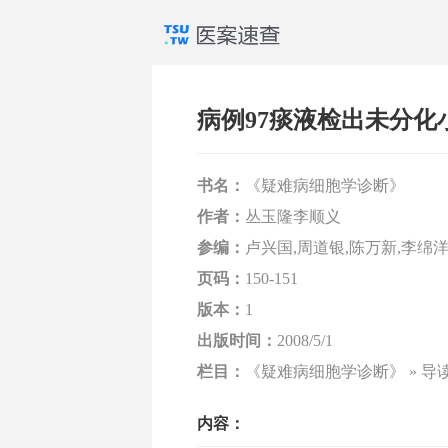
病例97痰液检出未分化
书名：
《疑难病细胞学诊断》
作者：
丛玉隆李顺义
参编：
卢兴国,周道银,陈万新,李绵洋
页码：
150-151
版本：
1
出版时间：
2008/5/1
栏目：
《疑难病细胞学诊断》 » 导
内容：