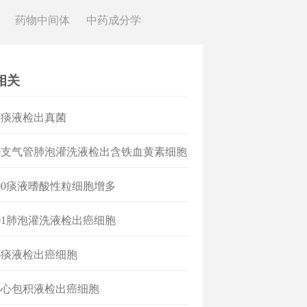
药物中间体
中药成分学
相关
8痰液检出真菌
9支气管肺泡灌洗液检出含铁血黄素细胞
00痰液嗜酸性粒细胞增多
01肺泡灌洗液检出癌细胞
6痰液检出癌细胞
5心包积液检出癌细胞