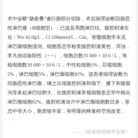
术中诊断“肠套叠”遂行肠部分切除，术后病理诊断回肠恶
性淋巴瘤（B细胞型），已波及周围淋巴结。腹腔积液生
化：Pro 42.0g/L，Cl 106mmol/L，Glu。骨髓细胞学未见
淋巴瘤细胞浸润。细胞形态学检查腹腔积液黄色，浑浊，
李凡他试验阳性（+ +），细胞总数35 000 × 10 6 / L，有
核细胞数30 000 × 10 6 / L，中性粒细胞1%，巨噬细胞
2%，淋巴细胞5%，淋巴瘤细胞92%。该患者病理诊断为
回肠恶性淋巴瘤，继之出现腹腔积液和颌下、腋下和腹股
沟等多处淋巴结肿大，在腹腔积液常规细胞形态学中检出
淋巴瘤细胞92%。腹腔积液涂片中淋巴瘤细胞数目多，形
态中等大小，胞质较丰富，有明显的蜂巢样空泡改变。
……
——
《疑难病细胞学诊断》