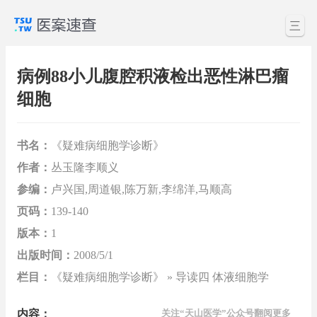
三
病例88小儿腹腔积液检出恶性淋巴瘤
细胞
书名：
《疑难病细胞学诊断》
作者：
丛玉隆李顺义
参编：
卢兴国,周道银,陈万新,李绵洋,马顺高
页码：
139-140
版本：
1
出版时间：
2008/5/1
栏目：
《疑难病细胞学诊断》 » 导读四 体液细胞学
内容：
关注“天山医学”公众号翻阅更多