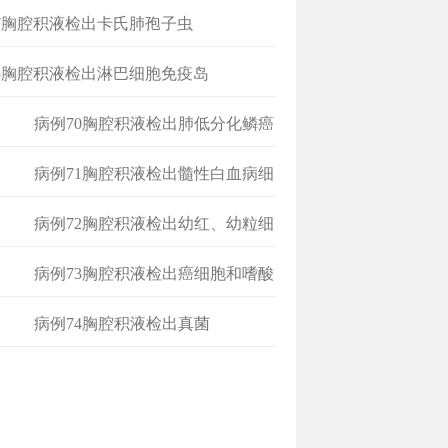
7胸腔积液检出卡氏肺孢子虫
5胸腔积液检出淋巴细胞免疫岛
病例70胸腔积液检出肺低分化鳞癌
细
病例71胸腔积液检出髓性白血病细
胞
病例72胸腔积液检出幼红、幼粒细
胞
病例73胸腔积液检出癌细胞和嗜酸
性
病例74胸腔积液检出真菌