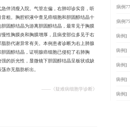
病例7
气急伴消瘦入院。气管左偏，右肺叩诊实音，听
吸音粗。胸腔积液中查见癌细胞和胆固醇结晶十
病例7
的胆固醇结晶为游离胆固醇结晶，最常见于胸膜
有慢性胸膜炎和胸膜增厚，且病变部位多见于右
[
病例
]
部脂肪代谢异常有关。本例患者诊断为右上肺腺
[
病例
]
和胆固醇结晶，证明腺癌细胞已侵犯了右肺胸
较强的折光性，显微镜下胆固醇结晶呈板状或缺
[
病例
]
振荡亦无脂肪析出。
[
病例
]
——
《疑难病细胞学诊断》
[
病例
]