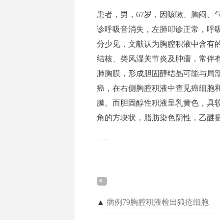
患者，男，67岁，因咳嗽、胸闷、
诊呼吸音消失，左肺叩诊正常，呼
分少见，文献认为胸腔积液中含有
结核、类风湿关节炎及肿瘤，常伴
肺胸膜，形成胆固醇结晶可能与局
癌，在右侧胸腔积液中查见癌细胞
膜。而胆固醇性积液呈乳黄色，具
角的方块状，脂肪染色阴性，乙醚
……
▲
病例79胸腔积液检出狼疮细胞