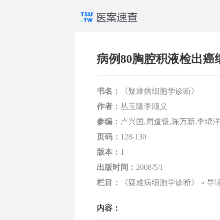
病例80胸腔积液检出癌
书名：
《疑难病细胞学诊断》
作者：
丛玉隆李顺义
参编：
卢兴国,周道银,陈万新,李绵洋
页码：
128-130
版本：
1
出版时间：
2008/5/1
栏目：
《疑难病细胞学诊断》 » 导
内容：