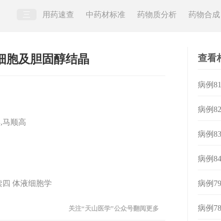
三
用药速查
中药材标准
药物质分析
药物合成
查看
细胞及胆固醇结晶
病例8
病例8
,马顺高
病例8
病例8
读四 体液细胞学
病例7
病例7
关注“天山医学”公众号翻阅更多