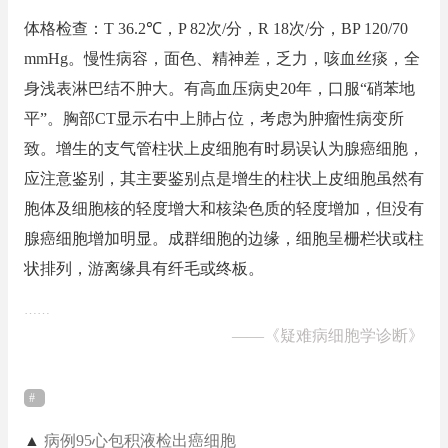
体格检查：T 36.2℃，P 82次/分，R 18次/分，BP 120/70
mmHg。慢性病容，面色、精神差，乏力，咳血丝痰，全
身浅表淋巴结不肿大。有高血压病史20年，口服“硝苯地
平”。胸部CT显示右中上肺占位，考虑为肿瘤性病变所
致。增生的支气管柱状上皮细胞有时易误认为腺癌细胞，
应注意鉴别，其主要鉴别点是增生的柱状上皮细胞虽然有
胞体及细胞核的轻度增大和核染色质的轻度增加，但没有
腺癌细胞增加明显。成群细胞的边缘，细胞呈栅栏状或柱
状排列，游离缘具有纤毛或终板。
……
——
《疑难病细胞学诊断》
▲
病例95心包积液检出癌细胞