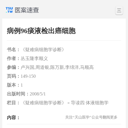
三
病例96痰液检出癌细胞
书名：
《疑难病细胞学诊断》
作者：
丛玉隆李顺义
参编：
卢兴国,周道银,陈万新,李绵洋,马顺高
页码：
149-150
版本：
1
出版时间：
2008/5/1
栏目：
《疑难病细胞学诊断》 » 导读四 体液细胞学
内容：
关注“天山医学”公众号翻阅更多