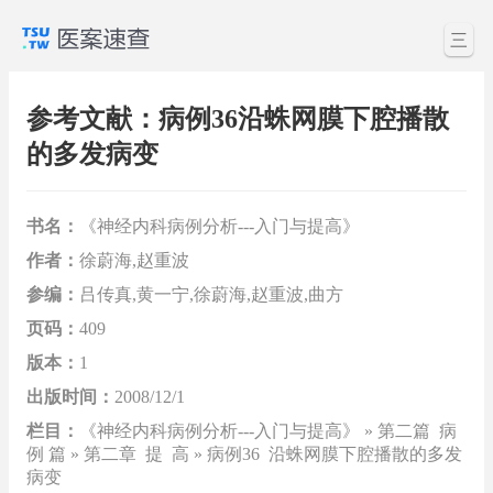
三
参考文献：病例36沿蛛网膜下腔播散
的多发病变
书名：
《神经内科病例分析---入门与提高》
作者：
徐蔚海,赵重波
参编：
吕传真,黄一宁,徐蔚海,赵重波,曲方
页码：
409
版本：
1
出版时间：
2008/12/1
栏目：
《神经内科病例分析---入门与提高》 » 第二篇 病
例 篇 » 第二章 提 高 » 病例36 沿蛛网膜下腔播散的多发
病变