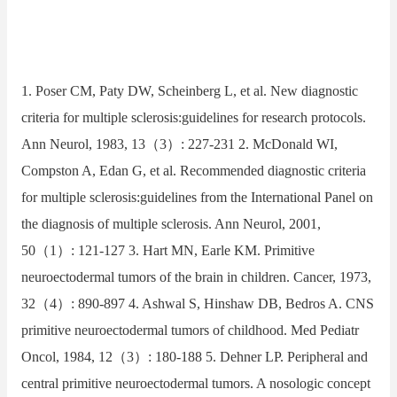
1. Poser CM, Paty DW, Scheinberg L, et al. New diagnostic
criteria for multiple sclerosis:guidelines for research protocols.
Ann Neurol, 1983, 13（3）: 227-231 2. McDonald WI,
Compston A, Edan G, et al. Recommended diagnostic criteria
for multiple sclerosis:guidelines from the International Panel on
the diagnosis of multiple sclerosis. Ann Neurol, 2001,
50（1）: 121-127 3. Hart MN, Earle KM. Primitive
neuroectodermal tumors of the brain in children. Cancer, 1973,
32（4）: 890-897 4. Ashwal S, Hinshaw DB, Bedros A. CNS
primitive neuroectodermal tumors of childhood. Med Pediatr
Oncol, 1984, 12（3）: 180-188 5. Dehner LP. Peripheral and
central primitive neuroectodermal tumors. A nosologic concept