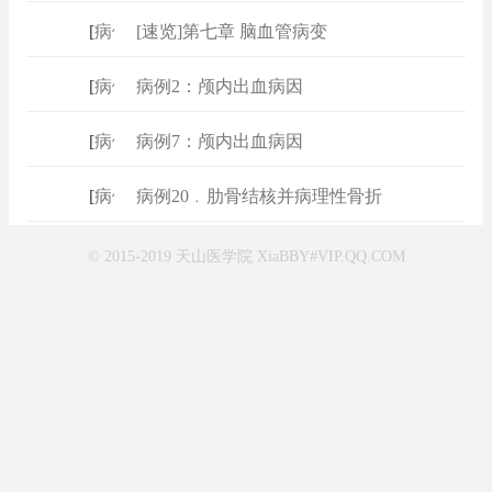
[
病例
]
[速览]第七章 脑血管病变
[
病例
]
病例2：颅内出血病因
[
病例
]
病例7：颅内出血病因
[
病例
]
病例20﹒肋骨结核并病理性骨折
© 2015-2019 天山医学院 XiaBBY#VIP.QQ.COM