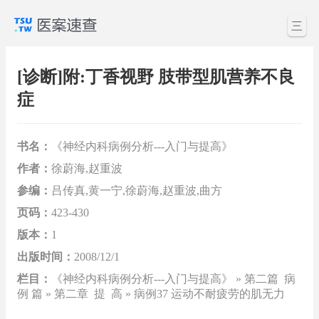
三
[诊断]附:丁香视野 肢带型肌营养不良
症
书名：
《神经内科病例分析---入门与提高》
作者：
徐蔚海,赵重波
参编：
吕传真,黄一宁,徐蔚海,赵重波,曲方
页码：
423-430
版本：
1
出版时间：
2008/12/1
栏目：
《神经内科病例分析---入门与提高》 » 第二篇 病
例 篇 » 第二章 提 高 » 病例37 运动不耐疲劳的肌无力