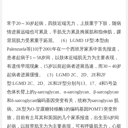
常于20～30岁起病，四肢近端无力，上肢重于下肢，随病
情进展远端也可累及，手肌无力累及拇展肌和指伸肌，踝
背屈肌力受累重于跖屈。 （6）LGMD 1F型:本型由
Palenzuela等[10]于2001年在一个西班牙家系中首先报道，
患者起病于1～58岁间，以肢体近端肌无力为主要表现，
有遗传早现现象，15岁以前起病者进展迅速，而30～40岁
起病者进展缓慢。 （3）LGMD 2C、2D、2E和2F
型:LGMD 2C、2D、2E和2F型分别与13、17、4和5号染
色体长臂上的γ-sarcoglycan、α-sarcoglycan、β-sarcoglycan
和δ-sarcoglycan编码基因突变有关，统称为sarcoglycan 肌
病。2K型为O-甘露糖转移酶1的编码基因POMT1突变所
致，目前有土耳其和英国的几个家系报道，出生至6岁间
起病，以肢带肌无力为主要表现，可有呼吸肌无力，心脏