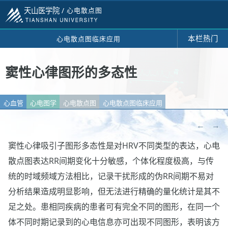
天山医学院 /
心电散点图
本栏热门
心电散点图临床应用
窦性心律图形的多态性
心血管
心电图学
心电散点图
心电散点图临床应用
←
→
窦性心律吸引子图形多态性是对HRV不同类型的表达，心电
散点图表达RR间期变化十分敏感，个体化程度极高，与传
统的时域频域方法相比，记录干扰形成的伪RR间期不易对
分析结果造成明显影响，但无法进行精确的量化统计是其不
足之处。患相同疾病的患者可有完全不同的图形，在同一个
体不同时期记录到的心电信息亦可出现不同图形，表明该方