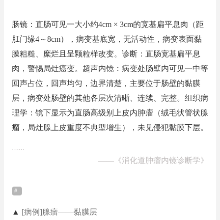
肠镜：直肠可见一大小约4cm × 3cm的宽基扁平息肉（距
肛门缘4～8cm），病变基底宽，无活动性，病变表面黏
膜粗糙、糜烂且呈颗粒样改变。诊断：直肠宽基扁平息
肉，警惕局灶癌变。超声内镜：病变处肠壁内可见一中等
回声占位，回声均匀，边界清楚，主要位于肠壁的黏膜
层，病变处肠壁的其他各层次清晰、连续、完整。组织病
理学：镜下显示为直肠高级别上皮内肿瘤（绒毛状管状腺
瘤，局灶腺上皮重度不典型增生），未见侵犯黏膜下层。
……
——
《消化道肿瘤内镜诊断学》
▲
[病例]腺瘤——黏膜层