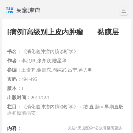
三
[病例]高级别上皮内肿瘤——黏膜层
书名：
《消化道肿瘤内镜诊断学》
作者：
李兆申,张齐联,陆星华
参编：
王贵齐,金震东,周纯武,吕宁,蒋力明
页码：
494-495
版本：
1
出版时间：
2011/12/1
栏目：
《消化道肿瘤内镜诊断学》 » 结 直 肠 » 早期直肠
癌和癌前病变
内容：
关注“天山医学”公众号翻阅更多