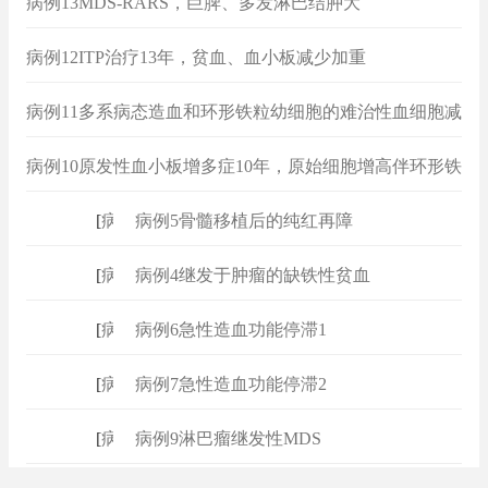
病例13MDS-RARS，巨脾、多发淋巴结肿大
病例12ITP治疗13年，贫血、血小板减少加重
病例11多系病态造血和环形铁粒幼细胞的难治性血细胞减
少症（RCMD-RS）
病例10原发性血小板增多症10年，原始细胞增高伴环形铁
粒幼细胞
[
病例
]
病例5骨髓移植后的纯红再障
[
病例
]
病例4继发于肿瘤的缺铁性贫血
[
病例
]
病例6急性造血功能停滞1
[
病例
]
病例7急性造血功能停滞2
[
病例
]
病例9淋巴瘤继发性MDS