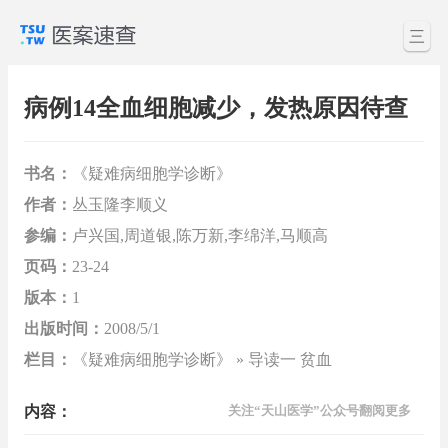
三
病例14全血细胞减少，发热原因待查
书名：
《疑难病细胞学诊断》
作者：
丛玉隆李顺义
参编：
卢兴国,周道银,陈万新,李绵洋,马顺高
页码：
23-24
版本：
1
出版时间：
2008/5/1
栏目：
《疑难病细胞学诊断》 » 导读一 贫血
内容：
关注“天山医学”公众号翻阅更多