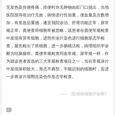
无发热及排便疼痛，排便时亦无肿物由肛门口脱出，当地
医院按痔疮治疗无效，病情进行性加重，便血量及次数增
加，有里急后重感，遂至我院诊治。肝肾功能正常，尿常
规正常。粪便查癌细胞常被忽略，该患者在粪便常规检查
中发现有异常细胞，进而作涂片染色进行细胞形态学检
查，最先检出了癌细胞，进一步肠镜活检，病理组织学诊
断为结肠腺癌。粪便常规检查同血常规、尿常规一样，作
为就诊患者首选的三大常规检查项目之一，当在常规涂片
中发现体积较大，形态不典型，不能识别的细胞时，应进
一步将涂片瑞鄄吉染色作形态学检查。
……
——
《疑难病细胞学诊断》