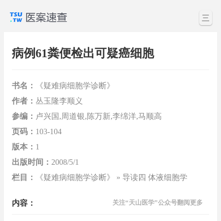
三
病例61粪便检出可疑癌细胞
书名：
《疑难病细胞学诊断》
作者：
丛玉隆李顺义
参编：
卢兴国,周道银,陈万新,李绵洋,马顺高
页码：
103-104
版本：
1
出版时间：
2008/5/1
栏目：
《疑难病细胞学诊断》 » 导读四 体液细胞学
内容：
关注“天山医学”公众号翻阅更多