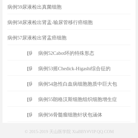
病例59尿液检出真菌细胞
病例58尿液检出肾盂-输尿管移行癌细胞
病例57尿液检出肾盂癌细胞
[
病例
]
病例52Cabot环的特殊形态
[
病例
]
病例53摇Chedick-Higashi综合征的
[
病例
]
病例54急性白血病细胞胞质中巨大包
[
病例
]
病例55朗格汉斯细胞组织细胞增生症
[
病例
]
病例56骨髓瘤细胞针状包涵体
© 2015-2019 天山医学院 XiaBBY#VIP.QQ.COM