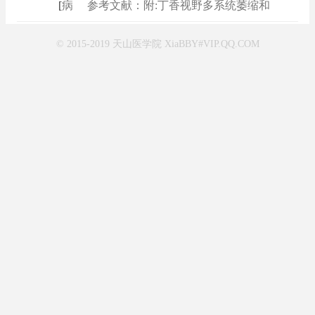
[
病例
]
参考文献：附:丁香视野多系统萎缩和
© 2015-2019 天山医学院 XiaBBY#VIP.QQ.COM