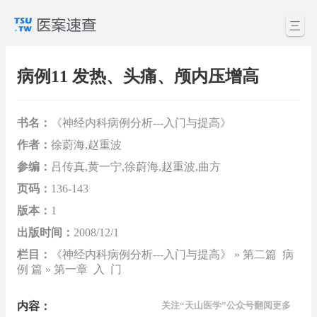
三
病例11 发热、头痛、颅内压增高
书名：
《神经内科病例分析---入门与提高》
作者：
徐蔚海,赵重波
参编：
吕传真,黄一宁,徐蔚海,赵重波,曲方
页码：
136-143
版本：
1
出版时间：
2008/12/1
栏目：
《神经内科病例分析---入门与提高》 » 第二篇 病
例 篇 » 第一章 入 门
内容：
关注“天山医学”公众号翻阅更多