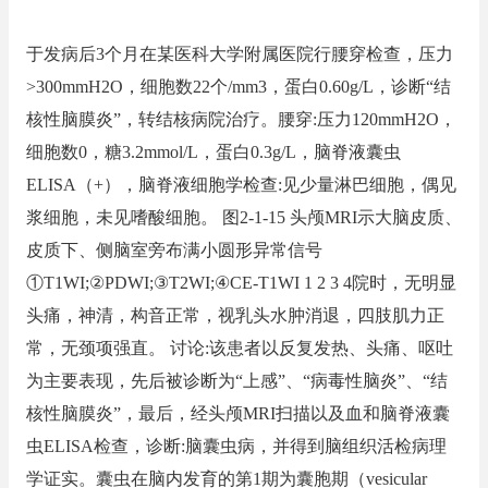
于发病后3个月在某医科大学附属医院行腰穿检查，压力
>300mmH2O，细胞数22个/mm3，蛋白0.60g/L，诊断“结
核性脑膜炎”，转结核病院治疗。腰穿:压力120mmH2O，
细胞数0，糖3.2mmol/L，蛋白0.3g/L，脑脊液囊虫
ELISA（+），脑脊液细胞学检查:见少量淋巴细胞，偶见
浆细胞，未见嗜酸细胞。 图2-1-15 头颅MRI示大脑皮质、
皮质下、侧脑室旁布满小圆形异常信号
①T1WI;②PDWI;③T2WI;④CE-T1WI 1 2 3 4院时，无明显
头痛，神清，构音正常，视乳头水肿消退，四肢肌力正
常，无颈项强直。 讨论:该患者以反复发热、头痛、呕吐
为主要表现，先后被诊断为“上感”、“病毒性脑炎”、“结
核性脑膜炎”，最后，经头颅MRI扫描以及血和脑脊液囊
虫ELISA检查，诊断:脑囊虫病，并得到脑组织活检病理
学证实。囊虫在脑内发育的第1期为囊胞期（vesicular