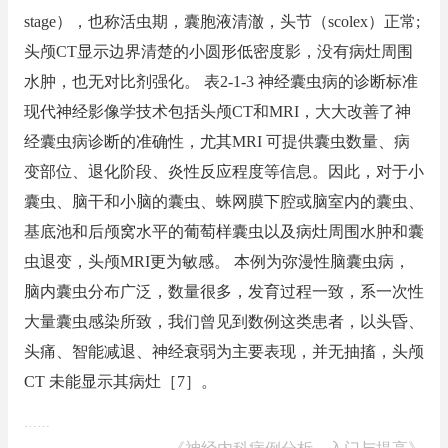
stage），也称活虫期，囊胞液清澈，头节（scolex）正常;
头颅CT显示边界清楚的小圆形低密度影，没有病灶周围
水肿，也无对比剂强化。 表2-1-3 神经囊虫病的诊断标准
现代神经影像学技术包括头颅CT和MRI，大大改善了神
经囊虫病诊断的准确性，尤其MRI 可提供囊虫数量、病
变部位、退化阶段、炎性反应程度等信息。因此，对于小
囊虫、脑干和小脑的囊虫、蛛网膜下腔或脑室内的囊虫、
基底池和后颅窝水平的葡萄样囊虫以及病灶周围水肿和囊
虫退变，头颅MRI更为敏感。 本例为弥漫性脑囊虫病，
脑内囊虫分布广泛，数量很多，发育过程一致，系一次性
大量囊虫感染所致，我们曾见到数例这类患者，以头昏、
头痛、智能减退、神经衰弱为主要表现，并无抽搐，头颅
CT 未能显示其病灶［7］。
……