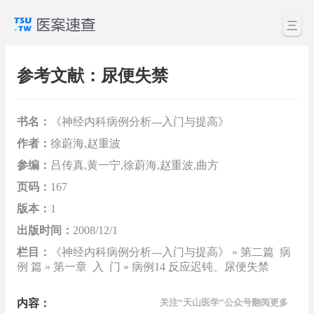
三
参考文献：尿便失禁
书名：
《神经内科病例分析---入门与提高》
作者：
徐蔚海,赵重波
参编：
吕传真,黄一宁,徐蔚海,赵重波,曲方
页码：
167
版本：
1
出版时间：
2008/12/1
栏目：
《神经内科病例分析---入门与提高》 » 第二篇 病
例 篇 » 第一章 入 门 » 病例14 反应迟钝、尿便失禁
内容：
关注“天山医学”公众号翻阅更多