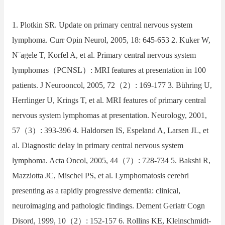
1. Plotkin SR. Update on primary central nervous system
lymphoma. Curr Opin Neurol, 2005, 18: 645-653 2. Kuker W,
N¨agele T, Korfel A, et al. Primary central nervous system
lymphomas（PCNSL）: MRI features at presentation in 100
patients. J Neurooncol, 2005, 72（2）: 169-177 3. Bühring U,
Herrlinger U, Krings T, et al. MRI features of primary central
nervous system lymphomas at presentation. Neurology, 2001,
57（3）: 393-396 4. Haldorsen IS, Espeland A, Larsen JL, et
al. Diagnostic delay in primary central nervous system
lymphoma. Acta Oncol, 2005, 44（7）: 728-734 5. Bakshi R,
Mazziotta JC, Mischel PS, et al. Lymphomatosis cerebri
presenting as a rapidly progressive dementia: clinical,
neuroimaging and pathologic findings. Dement Geriatr Cogn
Disord, 1999, 10（2）: 152-157 6. Rollins KE, Kleinschmidt-