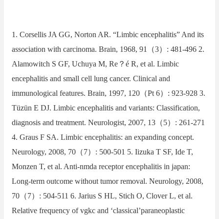
1. Corsellis JA GG, Norton AR. “Limbic encephalitis” And its
association with carcinoma. Brain, 1968, 91（3）: 481-496 2.
Alamowitch S GF, Uchuya M, Re？é R, et al. Limbic
encephalitis and small cell lung cancer. Clinical and
immunological features. Brain, 1997, 120（Pt 6）: 923-928 3.
Tüzün E DJ. Limbic encephalitis and variants: Classification,
diagnosis and treatment. Neurologist, 2007, 13（5）: 261-271
4. Graus F SA. Limbic encephalitis: an expanding concept.
Neurology, 2008, 70（7）: 500-501 5. Iizuka T SF, Ide T,
Monzen T, et al. Anti-nmda receptor encephalitis in japan:
Long-term outcome without tumor removal. Neurology, 2008,
70（7）: 504-511 6. Jarius S HL, Stich O, Clover L, et al.
Relative frequency of vgkc and ‘classical’paraneoplastic