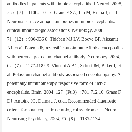
antibodies in patients with limbic encephalitis. J Neurol, 2008,
255（7）: 1100-1101 7. Graus F SA, Lai M, Bruna J, et al.
Neuronal surface antigen antibodies in limbic encephalitis:
clinical-immunologic associations. Neurology, 2008,
71（12）: 930-936 8. Thieben MJ LV, Boeve BF, Aksamit
AJ, et al. Potentially reversible autoimmune limbic encephalitis
with neuronal potassium channel antibody. Neurology, 2004,
62（7）: 1177-1182 9. Vincent A BC, Schott JM, Baker I, et
al. Potassium channel antibody-associated encephalopathy: A
potentially immunotherapy-responsive form of limbic
encephalitis. Brain, 2004, 127（Pt 3）: 701-712 10. Graus F
DJ, Antoine JC, Dalmau J, et al. Recommended diagnostic
criteria for paraneoplastic neurological syndromes. J Neurol
Neurosurg Psychiatry, 2004, 75（8）: 1135-1134
……