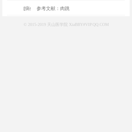
[
病例
]
参考文献：肉跳
© 2015-2019 天山医学院 XiaBBY#VIP.QQ.COM