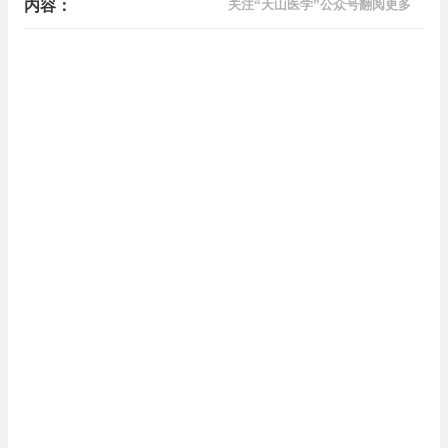
内容：
关注“天山医学”公众号翻阅更多