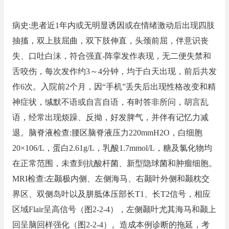
病史:患者近1年内或无明显诱因或在情绪激动后出现四肢
抽搐，双上肢屈曲，双下肢伸直，头颈前屈，伴意识丧
失、口吐白沫，符合强直-阵挛发作表现，无二便失禁和
舌咬伤，每次发作约3～4分钟，均于白天出现，前后共发
作6次。入院前2个月，因“手机”丢失后出现性格改变和精
神症状，缄默不语或自言自语，有时答非所问，胡言乱
语，经常出现烦躁、反拗，好发脾气，并伴有记忆力减
退。脑脊液检查:腰区脑脊液压力220mmH2O，白细胞
20×106/L，蛋白2.61g/L，乳酸1.7mmol/L，糖及氯化物均
在正常范围，未查到抗酸杆菌、新型隐球菌和肿瘤细胞。
MRI检查:左颞极内侧、左侧海马、右颞叶外侧和颞枕交
界区、双侧岛叶以及胼胝体压部长T1、长T2信号，相应
区域Flair呈高信号（图2-2-4），左侧颞叶尤其海马和颞上
回呈脑回样强化（图2-2-4）。造成本例诊断的拖延，考