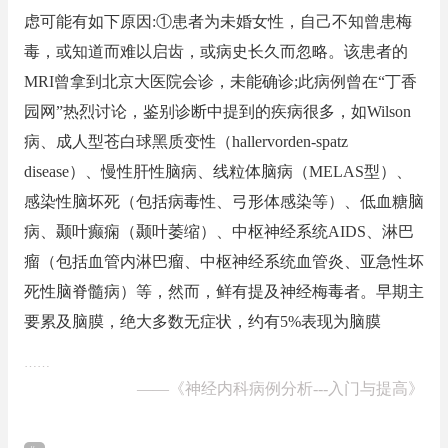
虑可能有如下原因:①患者为未婚女性，自己不知曾患梅
毒，或知道而难以启齿，或病史长久而忽略。该患者的
MRI曾拿到北京大医院会诊，未能确诊;此病例曾在“丁香
园网”热烈讨论，鉴别诊断中提到的疾病很多，如Wilson
病、成人型苍白球黑质变性（hallervorden-spatz
disease）、慢性肝性脑病、线粒体脑病（MELAS型）、
感染性脑坏死（包括病毒性、弓形体感染等）、低血糖脑
病、颞叶癫痫（颞叶萎缩）、中枢神经系统AIDS、淋巴
瘤（包括血管内淋巴瘤、中枢神经系统血管炎、亚急性坏
死性脑脊髓病）等，然而，鲜有提及神经梅毒者。早期主
要累及脑膜，绝大多数无症状，约有5%表现为脑膜
……
——
《神经内科病例分析---入门与提高》