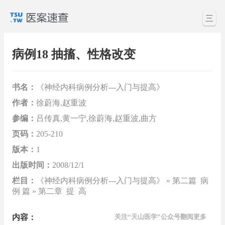
三
病例18 抽搐、性格改变
书名：
《神经内科病例分析---入门与提高》
作者：
徐蔚海,赵重波
参编：
吕传真,黄一宁,徐蔚海,赵重波,曲方
页码：
205-210
版本：
1
出版时间：
2008/12/1
栏目：
《神经内科病例分析---入门与提高》 » 第二篇 病
例 篇 » 第二章 提 高
内容：
关注“天山医学”公众号翻阅更多