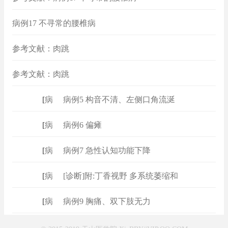
病例17 不寻常的腰椎病
参考文献：肉跳
参考文献：肉跳
[
病例
]
病例5 构音不清、左侧口角流涎
[
病例
]
病例6 偏瘫
[
病例
]
病例7 急性认知功能下降
[
病例
]
[诊断]附:丁香视野 多系统萎缩和
[
病例
]
病例9 胸痛、双下肢无力