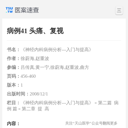
三
病例41 头痛、复视
书名：
《神经内科病例分析---入门与提高》
作者：
徐蔚海,赵重波
参编：
吕传真,黄一宁,徐蔚海,赵重波,曲方
页码：
456-460
版本：
1
出版时间：
2008/12/1
栏目：
《神经内科病例分析---入门与提高》 » 第二篇 病
例 篇 » 第二章 提 高
内容：
关注“天山医学”公众号翻阅更多