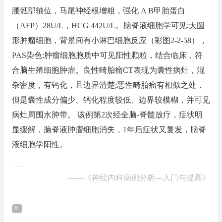
腰骶部轴位，马尾神经根增粗，强化 A B甲胎蛋白
（AFP）28U/L，HCG 442U/L。脑脊液细胞学可见:大圆
形肿瘤细胞，背景间有小淋巴细胞反应（彩图2-2-58），
PAS染色:肿瘤细胞胞质中可见阳性颗粒，结合临床，符
合脑生殖细胞肿瘤。良性畸胎瘤CT表现为囊性病灶，混
杂密度，有钙化，且边界清楚;恶性畸胎瘤有相似之处，
但是囊性成分偏少、钙化程度较低、边界较模糊，并可见
病灶周围水肿带。 该例第2次经全脑-脊髓放疗，症状明
显缓解，脑脊液肿瘤细胞消失，1年后症状又复发，脑脊
液细胞学阳性。
……
——
《神经内科病例分析---入门与提高》