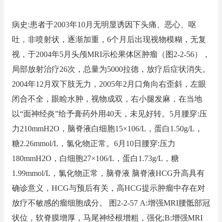
病史:患者于2003年10月无明显诱因下头痛、恶心、呕
吐，非喷射状，逐渐加重，6个月后出现视物模糊，无复
视，于2004年5月头颅MRI示松果体区肿瘤（图2-2-56），
局部放射治疗26次，总量为5000拉德，放疗后症状消失。
2004年12月双下肢无力，2005年2月口角向右歪斜，左眼
闭合不全，眼睑水肿，视物成双，右小腿发麻，在当地
以“面神经炎”给予膏药外用40天，未见好转。5月腰穿:压
力210mmH2O，脑脊液白细胞15×106/L，蛋白1.50g/L，
糖2.26mmol/L，氯化物正常。6月10日腰穿:压力
180mmH2O，白细胞27×106/L，蛋白1.73g/L，糖
1.99mmol/L，氯化物正常，脑脊液 脑脊液HCG升高具有
确诊意义，HCG与预后有关，高HCG提示肿瘤中存在对
放疗不敏感的瘤细胞成分。 图2-2-57 A:增强MRI腰骶部冠
状位，软脊膜增厚，马尾神经根增粗，强化;B:增强MRI