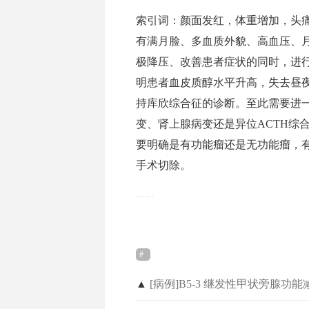
索引词：颜面发红，体重增加，头
有满月脸、多血质外貌、高血压、
极降压、改善患者症状的同时，进
明患者血皮质醇水平升高，失去昼
持库欣综合征的诊断。至此需要进
变、肾上腺病变还是异位ACTH综合
要明确是有功能瘤还是无功能瘤，
手术切除。
……
▲
[病例]B5-3 继发性甲状旁腺功