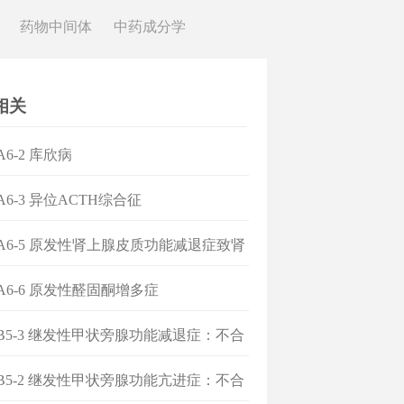
药物中间体
中药成分学
相关
A6-2 库欣病
A6-3 异位ACTH综合征
]A6-5 原发性肾上腺皮质功能减退症致肾
危象
]A6-6 原发性醛固酮增多症
]B5-3 继发性甲状旁腺功能减退症：不合
方
]B5-2 继发性甲状旁腺功能亢进症：不合