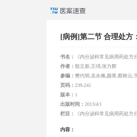
[病例]第二节 合理处
书名：
《内分泌科常见病用药处方
作者：
殷立新,王绵,张力辉
参编：
樊代明,吴永佩,颜青,蔡映云,
页码：
239-241
版本：
1
出版时间：
2013/4/1
栏目：
《内分泌科常见病用药处方分
内容：