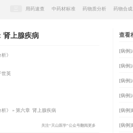
三
用药速查
中药材标准
药物质分析
药物合成
查看
方：肾上腺疾病
[病例]
分析》
[病例]
于世英
[病例
上腺
[病例
析》 » 第六章 肾上腺疾病
[病例
理处
[病例
关注“天山医学”公众号翻阅更多