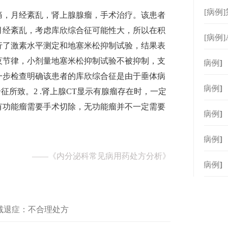
理处
[病例
痛，月经紊乱，肾上腺腺瘤，手术治疗。该患者
月经紊乱，考虑库欣综合征可能性大，所以在积
[病例
行了激素水平测定和地塞米松抑制试验，结果表
夜节律，小剂量地塞米松抑制试验不被抑制，支
[
病例
]
一步检查明确该患者的库欣综合征是由于垂体病
[
病例
]
征所致。2 .肾上腺CT显示有腺瘤存在时，一定
有功能瘤需要手术切除，无功能瘤并不一定需要
[
病例
]
[
病例
]
——
《内分泌科常见病用药处方分析》
[
病例
]
能减退症：不合理处方