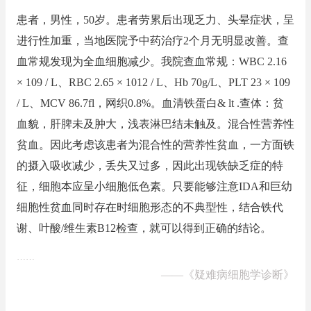
患者，男性，50岁。患者劳累后出现乏力、头晕症状，呈
进行性加重，当地医院予中药治疗2个月无明显改善。查
血常规发现为全血细胞减少。我院查血常规：WBC 2.16
× 109 / L、RBC 2.65 × 1012 / L、Hb 70g/L、PLT 23 × 109
/ L、MCV 86.7fl，网织0.8%。血清铁蛋白& lt .查体：贫
血貌，肝脾未及肿大，浅表淋巴结未触及。混合性营养性
贫血。因此考虑该患者为混合性的营养性贫血，一方面铁
的摄入吸收减少，丢失又过多，因此出现铁缺乏症的特
征，细胞本应呈小细胞低色素。只要能够注意IDA和巨幼
细胞性贫血同时存在时细胞形态的不典型性，结合铁代
谢、叶酸/维生素B12检查，就可以得到正确的结论。
……
——
《疑难病细胞学诊断》