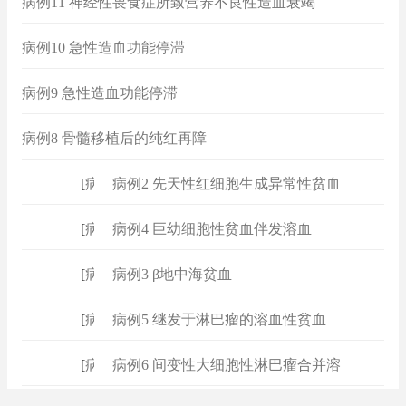
病例11 神经性畏食症所致营养不良性造血衰竭
病例10 急性造血功能停滞
病例9 急性造血功能停滞
病例8 骨髓移植后的纯红再障
[
病例
]
病例2 先天性红细胞生成异常性贫血
[
病例
]
病例4 巨幼细胞性贫血伴发溶血
[
病例
]
病例3 β地中海贫血
[
病例
]
病例5 继发于淋巴瘤的溶血性贫血
[
病例
]
病例6 间变性大细胞性淋巴瘤合并溶