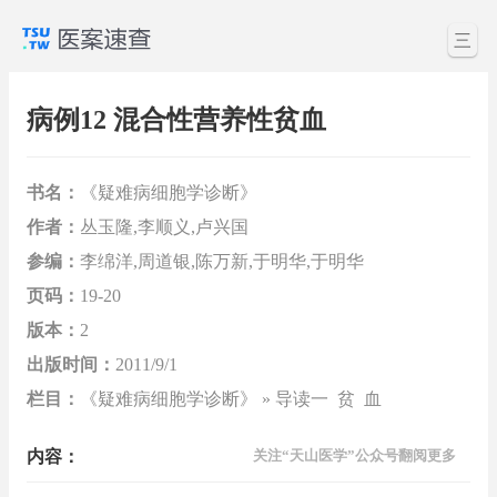
三
病例12 混合性营养性贫血
书名：
《疑难病细胞学诊断》
作者：
丛玉隆,李顺义,卢兴国
参编：
李绵洋,周道银,陈万新,于明华,于明华
页码：
19-20
版本：
2
出版时间：
2011/9/1
栏目：
《疑难病细胞学诊断》 » 导读一 贫 血
内容：
关注“天山医学”公众号翻阅更多