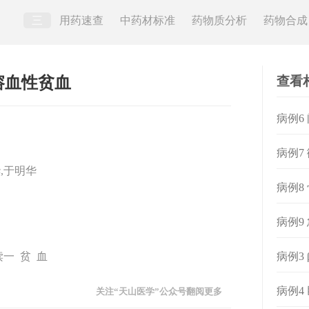
三
用药速查
中药材标准
药物质分析
药物合成
查看
溶血性贫血
病例6
病例7
,于明华
病例8
病例9
读一 贫 血
病例3
病例4
关注“天山医学”公众号翻阅更多