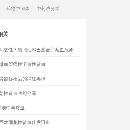
药物中间体
中药成分学
相关
 间变性大细胞性淋巴瘤合并溶血危象
 微血管病性溶血性贫血
 骨髓移植后的纯红再障
 急性造血功能停滞
 β地中海贫血
 巨幼细胞性贫血伴发溶血