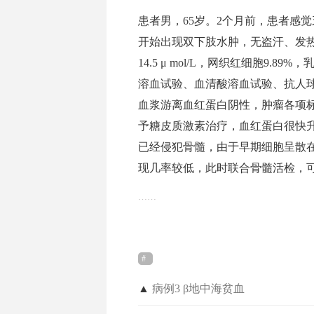
患者男，65岁。2个月前，患者感
开始出现双下肢水肿，无盗汗、发热等症
14.5 μ mol/L，网织红细胞9.
溶血试验、血清酸溶血试验、抗人
血浆游离血红蛋白阴性，肿瘤各项
予糖皮质激素治疗，血红蛋白很快升
已经侵犯骨髓，由于早期细胞呈散
现几率较低，此时联合骨髓活检，
……
▲
病例3 β地中海贫血