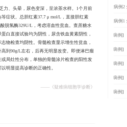
病例2
觉乏力、头晕，尿色变深，呈浓茶水样。1个月前
型）
状。总胆红素37.7 μ mol/L，直接胆红素
病例1
89%，乳酸脱氢酶329U/L，考虑溶血性贫血。查蔗糖水
型）
球蛋白直接试验均为阴性，尿含铁血黄素阴性，
[
病例
]
标志物检查均阴性。骨髓检查显示增生性贫血，
[
病例
]
高到90g/L左右，后再无明显改变。即便淋巴瘤
在或局灶性分布，单独的骨髓涂片检查的阳性发
[
病例
]
可以明显提高诊断的正确性。
[
病例
]
——
《疑难病细胞学诊断》
[
病例
]