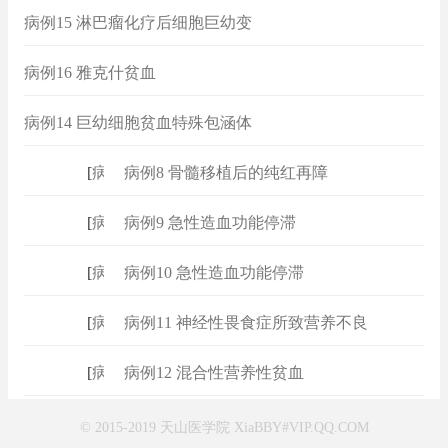
病例15 淋巴瘤化疗后细胞巨幼变
病例16 雅克什贫血
病例14 巨幼细胞贫血特殊包涵体
[
病例
]
病例8 骨髓移植后的纯红再障
[
病例
]
病例9 急性造血功能停滞
[
病例
]
病例10 急性造血功能停滞
[
病例
]
病例11 神经性畏食症所致营养不良
[
病例
]
病例12 混合性营养性贫血
© 2015-2019 天山医学院 XiaBBY#VIP.QQ.COM