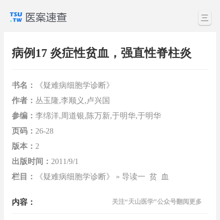
三
病例17 炎症性贫血，强直性脊柱炎
书名：
《疑难病细胞学诊断》
作者：
丛玉隆,李顺义,卢兴国
参编：
李绵洋,周道银,陈万新,于明华,于明华
页码：
26-28
版本：
2
出版时间：
2011/9/1
栏目：
《疑难病细胞学诊断》 » 导读一 贫 血
内容：
关注“天山医学”公众号翻阅更多