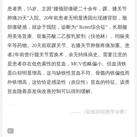
患者男，55岁。主因“腰颈部僵硬二十余年，踝、膝关节
肿痛20天”入院。20年前患者无明显诱因出现腰背部，颈
部僵硬感，就诊于我院，诊断为“ Reiter综合征”，长期服
用美洛昔康、双氯芬酸二乙胺乳胶剂（扶他林）、吲哚美
辛等药物。20天前双踝关节、右膝关节肿胀疼痛加重。患
者2年前曾行髋关节置换术，余无特殊病史。需要注意的
是患者存在低色素性的贫血，MCV也略偏小。但血清铁
蛋白却明显增高，这与缺铁性贫血不符。骨髓内铁偏低而
外铁增高，这恰恰是感染性（炎症性）贫血的特征。该类
贫血随着原发病改善控制可以得到缓解。
……
——
《疑难病细胞学诊断》