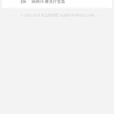
[
病例
]
病例16 雅克什贫血
© 2015-2019 天山医学院 XiaBBY#VIP.QQ.COM