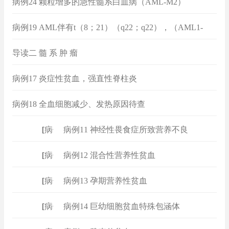
病例24 颗粒增多的急性髓系白血病（AML-M2）
病例19 AML伴有t（8；21）（q22；q22），（AML1-
ETO）多倍体
导读二 髓 系 肿 瘤
病例17 炎症性贫血，强直性脊柱炎
病例18 全血细胞减少、发热原因待查
[
病例
]
病例11 神经性畏食症所致营养不良
[
病例
]
病例12 混合性营养性贫血
[
病例
]
病例13 孕期营养性贫血
[
病例
]
病例14 巨幼细胞贫血特殊包涵体