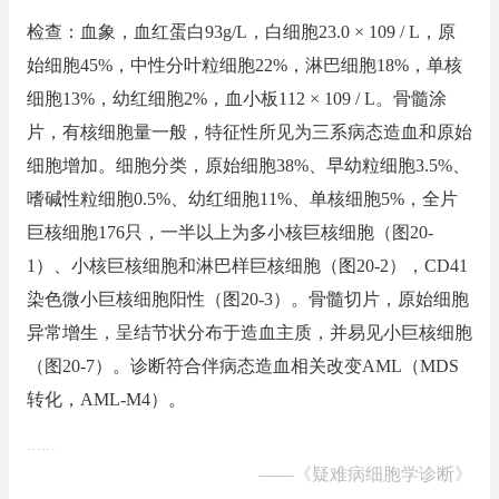
检查：血象，血红蛋白93g/L，白细胞23.0 × 109 / L，原
始细胞45%，中性分叶粒细胞22%，淋巴细胞18%，单核
细胞13%，幼红细胞2%，血小板112 × 109 / L。骨髓涂
片，有核细胞量一般，特征性所见为三系病态造血和原始
细胞增加。细胞分类，原始细胞38%、早幼粒细胞3.5%、
嗜碱性粒细胞0.5%、幼红细胞11%、单核细胞5%，全片
巨核细胞176只，一半以上为多小核巨核细胞（图20-
1）、小核巨核细胞和淋巴样巨核细胞（图20-2），CD41
染色微小巨核细胞阳性（图20-3）。骨髓切片，原始细胞
异常增生，呈结节状分布于造血主质，并易见小巨核细胞
（图20-7）。诊断符合伴病态造血相关改变AML（MDS
转化，AML-M4）。
……
——
《疑难病细胞学诊断》