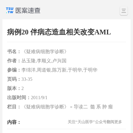
三
病例20 伴病态造血相关改变AML
书名：
《疑难病细胞学诊断》
作者：
丛玉隆,李顺义,卢兴国
参编：
李绵洋,周道银,陈万新,于明华,于明华
页码：
33-35
版本：
2
出版时间：
2011/9/1
栏目：
《疑难病细胞学诊断》 » 导读二 髓 系 肿 瘤
内容：
关注“天山医学”公众号翻阅更多