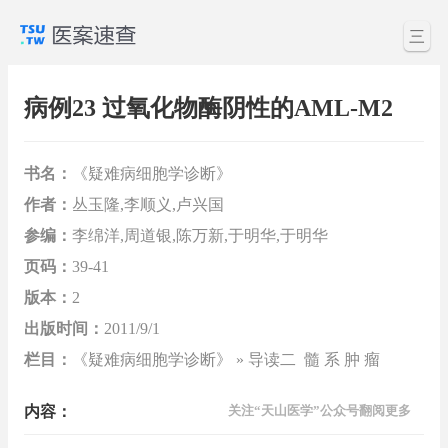
三
病例23 过氧化物酶阴性的AML-M2
书名：
《疑难病细胞学诊断》
作者：
丛玉隆,李顺义,卢兴国
参编：
李绵洋,周道银,陈万新,于明华,于明华
页码：
39-41
版本：
2
出版时间：
2011/9/1
栏目：
《疑难病细胞学诊断》 » 导读二 髓 系 肿 瘤
内容：
关注“天山医学”公众号翻阅更多