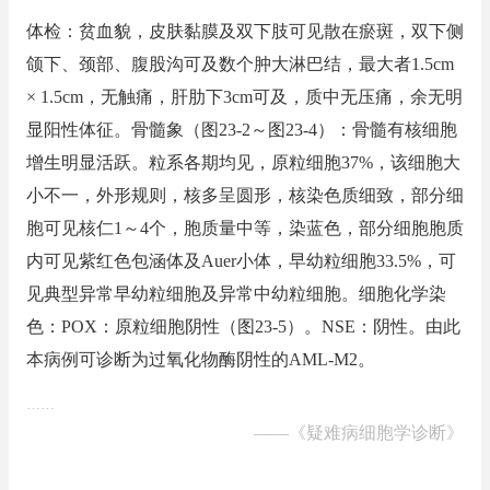
体检：贫血貌，皮肤黏膜及双下肢可见散在瘀斑，双下侧
颌下、颈部、腹股沟可及数个肿大淋巴结，最大者1.5cm
× 1.5cm，无触痛，肝肋下3cm可及，质中无压痛，余无明
显阳性体征。骨髓象（图23-2～图23-4）：骨髓有核细胞
增生明显活跃。粒系各期均见，原粒细胞37%，该细胞大
小不一，外形规则，核多呈圆形，核染色质细致，部分细
胞可见核仁1～4个，胞质量中等，染蓝色，部分细胞胞质
内可见紫红色包涵体及Auer小体，早幼粒细胞33.5%，可
见典型异常早幼粒细胞及异常中幼粒细胞。细胞化学染
色：POX：原粒细胞阴性（图23-5）。NSE：阴性。由此
本病例可诊断为过氧化物酶阴性的AML-M2。
……
——
《疑难病细胞学诊断》