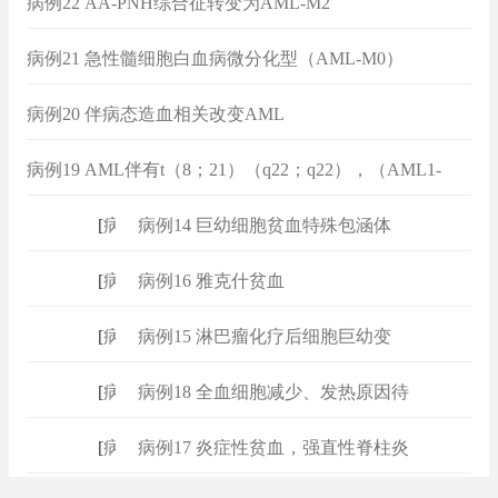
病例22 AA-PNH综合征转变为AML-M2
病例21 急性髓细胞白血病微分化型（AML-M0）
病例20 伴病态造血相关改变AML
病例19 AML伴有t（8；21）（q22；q22），（AML1-
ETO）多倍体
[
病例
]
病例14 巨幼细胞贫血特殊包涵体
[
病例
]
病例16 雅克什贫血
[
病例
]
病例15 淋巴瘤化疗后细胞巨幼变
[
病例
]
病例18 全血细胞减少、发热原因待
[
病例
]
病例17 炎症性贫血，强直性脊柱炎