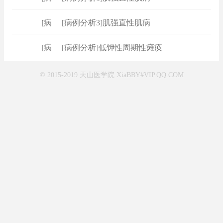
[
病例
]
[病例分析3]肌强直性肌病
[
病例
]
[病例分析]低钾性周期性瘫痪
© 2015-2019 天山医学院 XiaBBY#VIP.QQ.COM