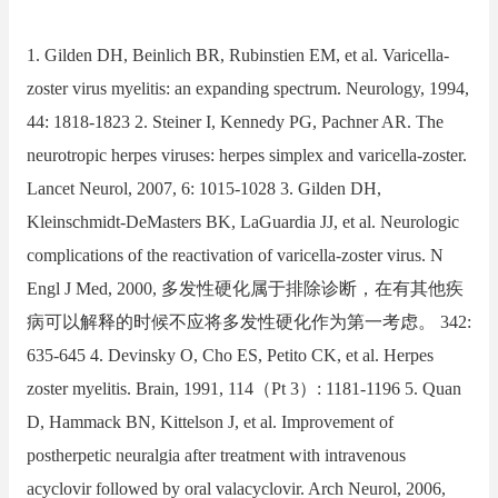
1. Gilden DH, Beinlich BR, Rubinstien EM, et al. Varicella-
zoster virus myelitis: an expanding spectrum. Neurology, 1994,
44: 1818-1823 2. Steiner I, Kennedy PG, Pachner AR. The
neurotropic herpes viruses: herpes simplex and varicella-zoster.
Lancet Neurol, 2007, 6: 1015-1028 3. Gilden DH,
Kleinschmidt-DeMasters BK, LaGuardia JJ, et al. Neurologic
complications of the reactivation of varicella-zoster virus. N
Engl J Med, 2000, 多发性硬化属于排除诊断，在有其他疾
病可以解释的时候不应将多发性硬化作为第一考虑。 342:
635-645 4. Devinsky O, Cho ES, Petito CK, et al. Herpes
zoster myelitis. Brain, 1991, 114（Pt 3）: 1181-1196 5. Quan
D, Hammack BN, Kittelson J, et al. Improvement of
postherpetic neuralgia after treatment with intravenous
acyclovir followed by oral valacyclovir. Arch Neurol, 2006,