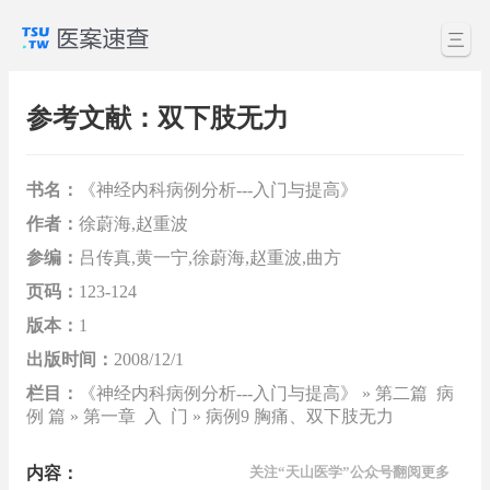
三
参考文献：双下肢无力
书名：
《神经内科病例分析---入门与提高》
作者：
徐蔚海,赵重波
参编：
吕传真,黄一宁,徐蔚海,赵重波,曲方
页码：
123-124
版本：
1
出版时间：
2008/12/1
栏目：
《神经内科病例分析---入门与提高》 » 第二篇 病
例 篇 » 第一章 入 门 » 病例9 胸痛、双下肢无力
内容：
关注“天山医学”公众号翻阅更多